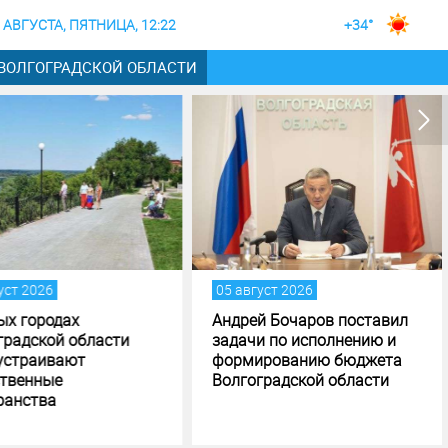
 АВГУСТА, ПЯТНИЦА, 12:22
+34°
 ВОЛГОГРАДСКОЙ ОБЛАСТИ
5 август 2026
04 август 2026
ндрей Бочаров поставил
Андрей Бочаров провел
адачи по исполнению и
совещание по ходу
ормированию бюджета
создания памятника и
олгоградской области
музея СВО