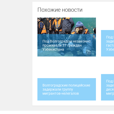
Похожие новости
Под 
Под Волгоградом незаконно
заде
проживали 37 граждан
гаст
Узбекистана
Узбе
Под 
Волгоградские полицейские
заде
задержали группу
деся
мигрантов-нелегалов
миг