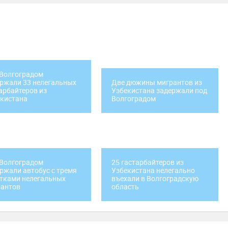
Волгоградом
ржали 33 нелегальных
Две дюжины мигрантов из
арбайтеров из
Узбекистана задержали под
кистана
Волгоградом
Волгоградом
25 гастарбайтеров из
ржали автобус с тремя
Узбекистана нелегально
тками нелегальных
въехали в Волгоградскую
рантов
область