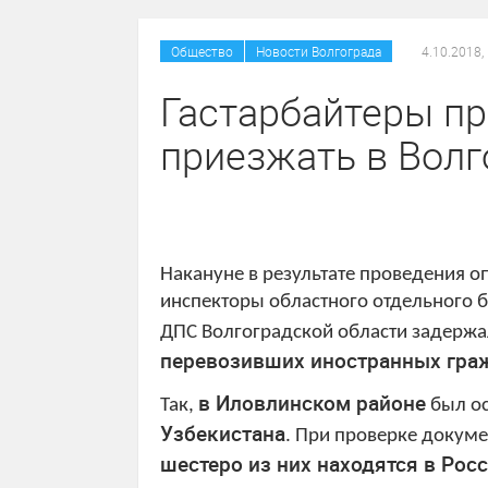
/
Общество
Новости Волгограда
4.10.2018,
Гастарбайтеры п
приезжать в Волг
Накануне в результате проведения 
инспекторы областного отдельного 
ДПС Волгоградской области задерж
перевозивших иностранных гра
в
Иловлинском районе
Так,
был ос
Узбекистана
. При проверке докуме
шестеро из них находятся в Рос