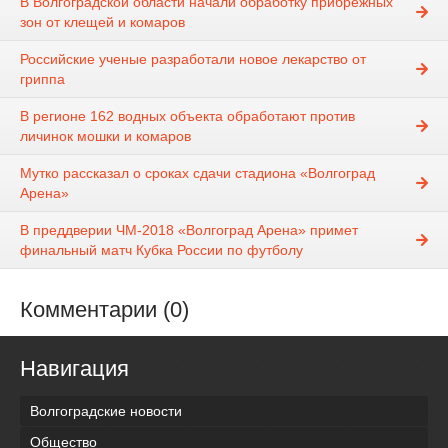
В Волгоградской области начали обработку прибрежных
зон от клещей и комаров
Российские ученые разработали новое лекарство от
гриппа
В регионе 162 водных объекта обработают против
личинок мошки и комаров
Мутко рассказал о сроках сдачи стадиона «Волгоград
Арена»
В преддверии ЧМ-2018 «Волгоград Арена» примет
финальный матч Кубка России по футболу
Комментарии (0)
Навигация
Волгоградские новости
Общество