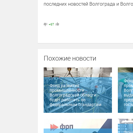
последних новостей Волгограда и Волго
+97
Похожие новости
Фонд
Фонд развития
про
промышленности
Волг
Волгоградской области
выд
будет работать по
пред
федеральным стандартам
гос
Фонд