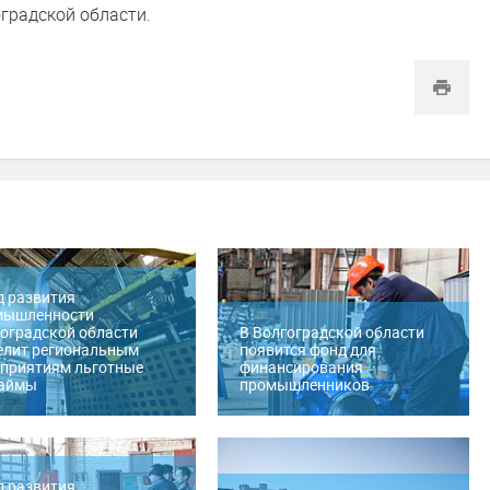
градской области.
 развития
мышленности
оградской области
В Волгоградской области
елит региональным
появится фонд для
приятиям льготные
финансирования
займы
промышленников
 развития