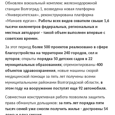
Обновлен вокзальный комплекс железнодорожной
станции Волгоград-1, возведена новая платформа
«Университетская», реконструирована платформа
«Мамаев курган».
Работы всех видов охватили свыше 1,6
тысячи километров федеральных, региональных и
местных автодорог - такой объем выполнен впервые с
советских времен.
За этот период
более 500 проектов реализовано в сфере
благоустройства на территории 240 городов, сел и
хуторов
; открыты
порядка 50 детских садов в 22
муниципальных образованиях;
отремонтированы
400
объектов здравоохранения
, новые машины скорой
медицинской помощи за пять лет получены всеми
муниципальными районами Волгоградской области,
в
этом году на вооружение поступят еще 92 автомобиля.
Совместная конструктивная работа позволила защитить
права обманутых дольщиков:
за пять лет порядка пяти
тысяч семей уже смогли получить жилье - достроены 54
дома и одна секция.