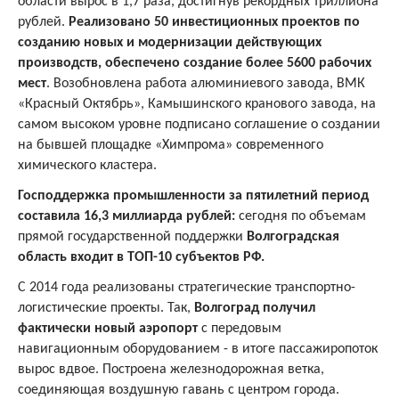
области вырос в 1,7 раза, достигнув рекордных триллиона
рублей.
Реализовано 50 инвестиционных проектов по
созданию новых и модернизации действующих
производств, обеспечено создание более 5600 рабочих
мест
. Возобновлена работа алюминиевого завода, ВМК
«Красный Октябрь», Камышинского кранового завода, на
самом высоком уровне подписано соглашение о создании
на бывшей площадке «Химпрома» современного
химического кластера.
Господдержка промышленности за пятилетний период
составила 16,3 миллиарда рублей:
сегодня по объемам
прямой государственной поддержки
Волгоградская
область входит в ТОП-10 субъектов РФ.
С 2014 года реализованы стратегические транспортно-
логистические проекты. Так,
Волгоград получил
фактически новый аэропорт
с передовым
навигационным оборудованием - в итоге пассажиропоток
вырос вдвое. Построена железнодорожная ветка,
соединяющая воздушную гавань с центром города.