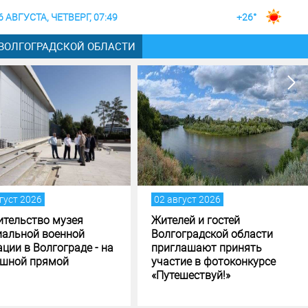
6 АВГУСТА, ЧЕТВЕРГ, 07:49
+26°
 ВОЛГОГРАДСКОЙ ОБЛАСТИ
густ 2026
02 август 2026
ительство музея
Жителей и гостей
иальной военной
Волгоградской области
ции в Волгограде - на
приглашают принять
шной прямой
участие в фотоконкурсе
«Путешествуй!»