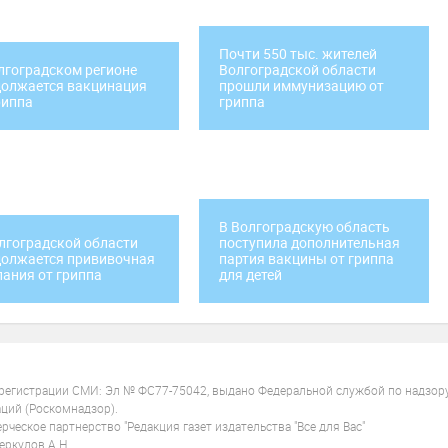
Почти 550 тыс. жителей
лгоградском регионе
Волгоградской области
олжается вакцинация
прошли иммунизацию от
риппа
гриппа
В Волгоградскую область
лгоградской области
поступила дополнительная
олжается прививочная
партия вакцины от гриппа
ания от гриппа
для детей
 регистрации СМИ: Эл № ФС77-75042, выдано Федеральной службой по надзор
ций (Роскомнадзор).
ческое партнерство "Редакция газет издательства "Все для Вас"
ркулов А.Н.