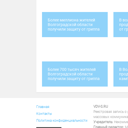
Более миллиона жителей
В во
Волгоградской области
прод
получили защиту от гриппа
от г
Более 700 тысяч жителей
В Во
Волгоградской области
прод
получили защиту от гриппа
камп
VDV-S.RU
Главная
Реестровая запись о
Контакты
массовых коммуника
Политика конфиденциальности
Учредитель:
Некоммер
Главный редактор:
Ме