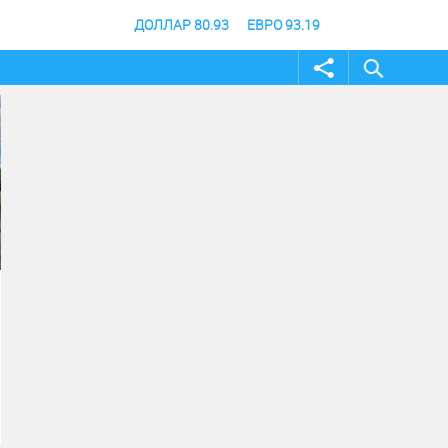
ДОЛЛАР 80.93
ЕВРО 93.19
31 июль 2026
31 июль 2026
В Волгоградской области
Андрей Бочаров при
продлили режим
участие в выпуске 
ограничения посещения
специалистов
лесов
Волгоградской акад
МВД России