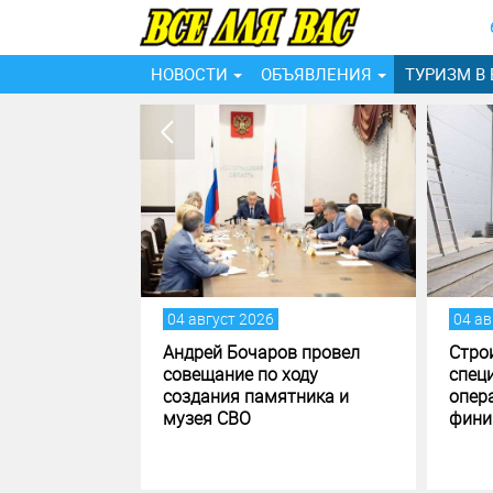
НОВОСТИ
ОБЪЯВЛЕНИЯ
ТУРИЗМ В
04 август 2026
04 ав
в поставил
Андрей Бочаров провел
Стро
олнению и
совещание по ходу
спец
ю бюджета
создания памятника и
опера
 области
музея СВО
фини