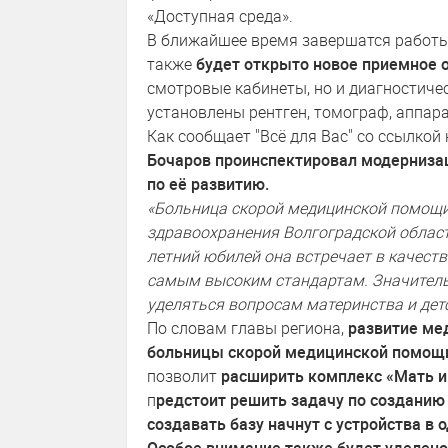
«Доступная среда».
В ближайшее время завершатся работы 
также
будет открыто новое приемное 
смотровые кабинеты, но и диагностиче
установлены рентген, томограф, аппар
Как сообщает "Всё для Вас" со ссылкой
Бочаров проинспектировал модерниза
по её развитию.
«Больница скорой медицинской помощи
здравоохранения Волгоградской област
летний юбилей она встречает в качест
самым высоким стандартам. Значитель
уделяться вопросам материнства и детс
По словам главы региона,
развитие ме
больницы скорой медицинской помощи
позволит
расширить комплекс «Мать и
п
редстоит решить задачу по созданию
создавать базу начнут с устройства в