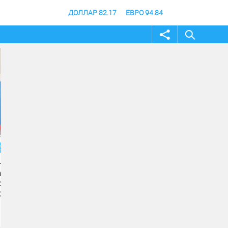
ДОЛЛАР 82.17
ЕВРО 94.84
04 август 2026
04 август 2026
Андрей Бочаров провел
Строительство музе
совещание по ходу
специальной военно
создания памятника и
операции в Волгогра
музея СВО
финишной прямой