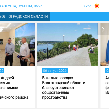
8 АВГУСТА, СУББОТА, 06:26
+26°
 ВОЛГОГРАДСКОЙ ОБЛАСТИ
густ 2026
05 август 2026
лых городах
Андрей Бочаров поставил
оградской области
задачи по исполнению и
оустраивают
формированию бюджета
ственные
Волгоградской области
транства