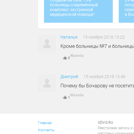
больницы современный
потр
комплекс экстренной
скве
медицинской помощи"
в Во
Наталья
15 ноября 2018 15:22
Кроме больницы №7 и больницы 
Жалоба
0
Дмитрий
15 ноября 2018 15:46
Почему бы Бочарову не посетит
Жалоба
1
VDV-S.RU
Главная
Реестровая запись о
Контакты
массовых коммуника