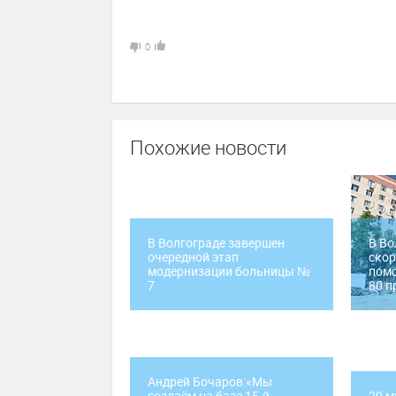
0
Похожие новости
В Волгограде завершен
В Во
очередной этап
скор
модернизации больницы №
пом
7
80 п
Андрей Бочаров:«Мы
создаём на базе 15-й
29 м