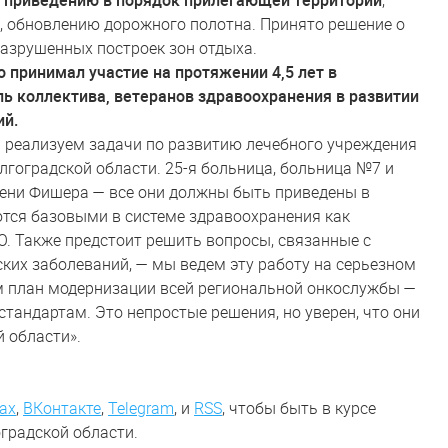
о приведению в порядок прилегающей территории
,
, обновлению дорожного полотна. Принято решение о
разрушенных построек зон отдыха.
о принимал участие на протяжении 4,5 лет в
ль коллектива, ветеранов здравоохранения в развитии
ий.
м реализуем задачи по развитию лечебного учреждения
лгоградской области. 25-я больница, больница №7 и
мени Фишера — все они должны быть приведены в
ются базовыми в системе здравоохранения как
О. Также предстоит решить вопросы, связанные с
ких заболеваний, — мы ведем эту работу на серьезном
м план модернизации всей региональной онкослужбы —
тандартам. Это непростые решения, но уверен, что они
 области».
ах
,
ВКонтакте
,
Telegram
,
и
RSS
, чтобы быть в курсе
градской области.