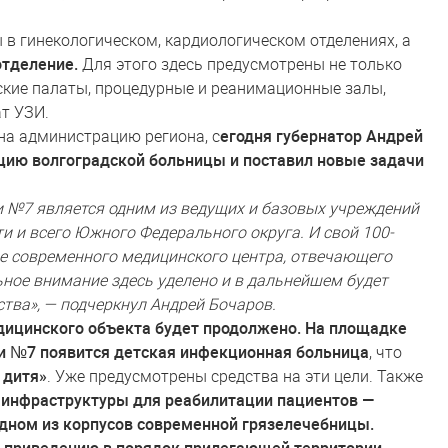
в гинекологическом, кардиологическом отделениях, а
отделение.
Для этого здесь предусмотрены не только
ские палаты, процедурные и реанимационные залы,
ат УЗИ.
 на администрацию региона, с
егодня губернатор Андрей
цию волгоградской больницы и поставил новые задачи
 №7 является одним из ведущих и базовых учреждений
и и всего Южного Федерального округа. И свой 100-
ве современного медицинского центра, отвечающего
ное внимание здесь уделено и в дальнейшем будет
тва», — подчеркнул Андрей Бочаров.
дицинского объекта будет продолжено. На площадке
 №7 появится детская инфекционная больница
, что
 дитя»
. Уже предусмотрены средства на эти цели. Также
 инфраструктуры для реабилитации пациентов —
 одном из корпусов современной грязелечебницы.