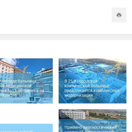
лгограде больница
В 25-й городской
ой медицинской
клинической больнице
ощи №25 обновлена на
продолжается комплексная
роцентов
модернизация
Приемно-диагностический
иллионов рублей
корпус 25-й клинической