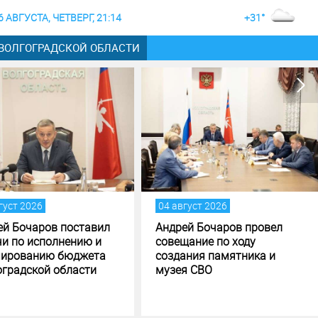
6 АВГУСТА, ЧЕТВЕРГ, 21:14
+31°
 ВОЛГОГРАДСКОЙ ОБЛАСТИ
4 август 2026
04 август 2026
ндрей Бочаров провел
Строительство музея
овещание по ходу
специальной военной
оздания памятника и
операции в Волгограде - н
узея СВО
финишной прямой