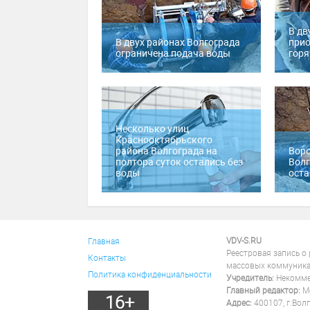
В дв
В двух районах Волгограда
прио
ограничена подача воды
горя
Несколько улиц
Краснооктябрьского
района Волгограда на
Вор
полтора суток остались без
Волг
воды
оста
VDV-S.RU
Главная
Реестровая запись о
Контакты
массовых коммуника
Политика конфиденциальности
Учредитель:
Некоммер
Главный редактор:
Ме
16+
Адрес:
400107, г.Волг