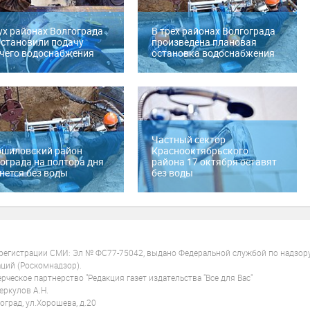
ух районах Волгограда
В трех районах Волгограда
становили подачу
произведена плановая
чего водоснабжения
остановка водоснабжения
Частный сектор
ошиловский район
Краснооктябрьского
ограда на полтора дня
района 17 октября оставят
нется без воды
без воды
 регистрации СМИ: Эл № ФС77-75042, выдано Федеральной службой по надзор
ций (Роскомнадзор).
ческое партнерство "Редакция газет издательства "Все для Вас"
ркулов А.Н.
оград, ул.Хорошева, д.20