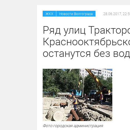
/
ЖКХ
Новости Волгограда
28.06.2017, 22:
Ряд улиц Трактор
Краснооктябрьск
останутся без во
Фото городская администрация