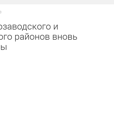
50
озаводского и
ого районов вновь
ды