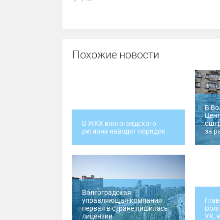
Похожие новости
В Во
Цент
В ЖКХ волгоградского
оштр
региона наводят порядок
за р
Волгоградская
управляющая компания
Глав
первая в стране лишилась
Волг
лицензии
УК, 