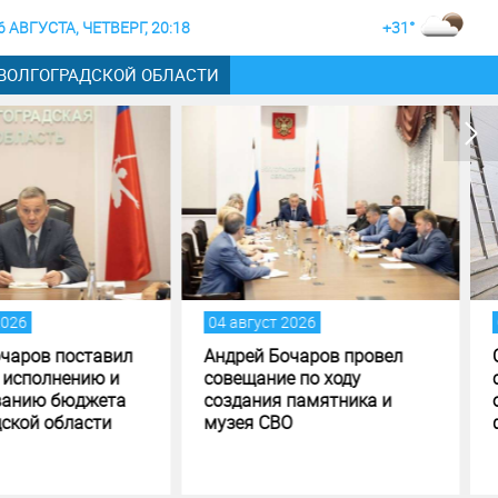
6 АВГУСТА, ЧЕТВЕРГ, 20:18
+31°
 ВОЛГОГРАДСКОЙ ОБЛАСТИ
август 2026
04 август 2026
рей Бочаров провел
Строительство музея
ещание по ходу
специальной военной
дания памятника и
операции в Волгограде - на
ея СВО
финишной прямой