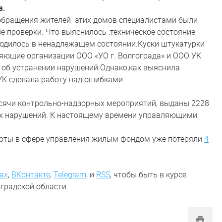
а.
 обращения жителей этих домов специалистами были
 проверки. Что выяснилось :техническое состояние
одилось в ненадлежащем состоянии.Куски штукатурки
ляющие организации ООО «УО г. Волгограда» и ООО УК
 об устранении нарушений.Однако,как выяснила
УК сделала работу над ошибками.
тысячи контрольно-надзорных мероприятий, выданы 2228
ых нарушений. К настоящему времени управляющими
аботы в сфере управления жилым фондом уже потеряли
4
ах
,
ВКонтакте
,
Telegram
,
и
RSS
, чтобы быть в курсе
градской области.