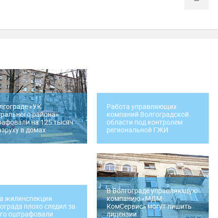
лгограде «УК
Работа управляющих
рального района»
компаний Волгоградской
афовали на 125 тысяч
области под контролем
азруху в домах
региональной ГЖИ
В Волгограде управляющую
а жилинспекции
компанию «МДМ-
ограда плохо следил за
КомСервис» могут лишить
его оштрафовали
лицензии