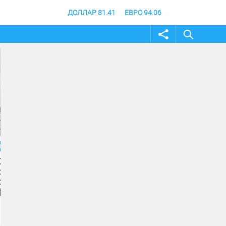
ДОЛЛАР 81.41
ЕВРО 94.06
02 август 2026
31 июль 2026
Жителей и гостей
В Волгоградской о
Волгоградской области
продлили режим
приглашают принять
ограничения посе
участие в фотоконкурсе
лесов
«Путешествуй!»