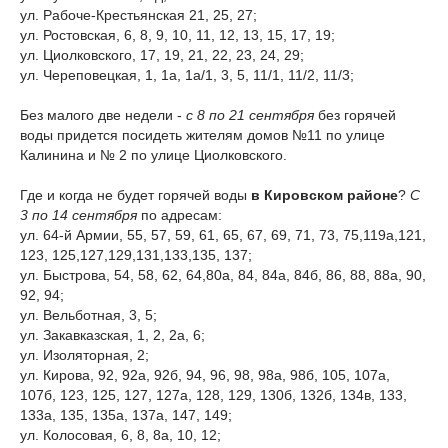
ул. Рабоче-Крестьянская 21, 25, 27;
ул. Ростовская, 6, 8, 9, 10, 11, 12, 13, 15, 17, 19;
ул. Циолковского, 17, 19, 21, 22, 23, 24, 29;
ул. Череповецкая, 1, 1а, 1а/1, 3, 5, 11/1, 11/2, 11/3;
Без малого две недели -
с 8 по 21 сентября
без горячей
воды придется посидеть жителям домов №11 по улице
Калинина и № 2 по улице Циолковского.
Где и когда не будет горячей воды
в Кировском районе
?
С
3 по 14 сентября
по адресам:
ул. 64-й Армии, 55, 57, 59, 61, 65, 67, 69, 71, 73, 75,119а,121,
123, 125,127,129,131,133,135, 137;
ул. Быстрова, 54, 58, 62, 64,80а, 84, 84а, 84б, 86, 88, 88а, 90,
92, 94;
ул. Вельботная, 3, 5;
ул. Закавказская, 1, 2, 2а, 6;
ул. Изоляторная, 2;
ул. Кирова, 92, 92а, 92б, 94, 96, 98, 98а, 98б, 105, 107а,
107б, 123, 125, 127, 127а, 128, 129, 130б, 132б, 134в, 133,
133а, 135, 135а, 137а, 147, 149;
ул. Колосовая, 6, 8, 8а, 10, 12;