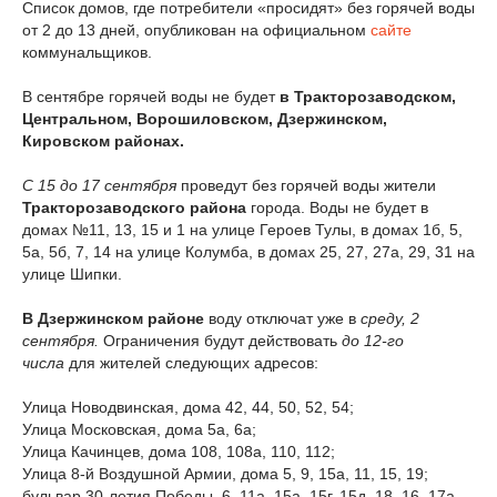
Список домов, где потребители «просидят» без горячей воды
от 2 до 13 дней, опубликован на официальном
сайте
коммунальщиков.
В сентябре горячей воды не будет
в Тракторозаводском,
Центральном, Ворошиловском, Дзержинском,
Кировском районах.
С
15 до 17 сентября
проведут без горячей воды жители
Тракторозаводского района
города. Воды не будет в
домах №11, 13, 15 и 1 на улице Героев Тулы, в домах 1б, 5,
5а, 5б, 7, 14 на улице Колумба, в домах 25, 27, 27а, 29, 31 на
улице Шипки.
В Дзержинском районе
воду отключат уже в
среду, 2
сентября.
Ограничения будут действовать
до 12-го
числа
для жителей следующих адресов:
Улица Новодвинская, дома 42, 44, 50, 52, 54;
Улица Московская, дома 5а, 6а;
Улица Качинцев, дома 108, 108а, 110, 112;
Улица 8-й Воздушной Армии, дома 5, 9, 15а, 11, 15, 19;
бульвар 30-летия Победы, 6, 11а, 15а, 15г, 15д, 18, 16, 17а,