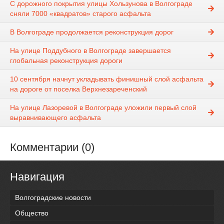
С дорожного покрытия улицы Хользунова в Волгограде
сняли 7000 «квадратов» старого асфальта
В Волгограде продолжается реконструкция дорог
На улице Поддубного в Волгограде завершается
глобальная реконструкция дороги
10 сентября начнут укладывать финишный слой асфальта
на дороге от поселка Верхнезареченский
На улице Лазоревой в Волгограде уложили первый слой
выравнивающего асфальта
Комментарии (0)
Навигация
Волгоградские новости
Общество