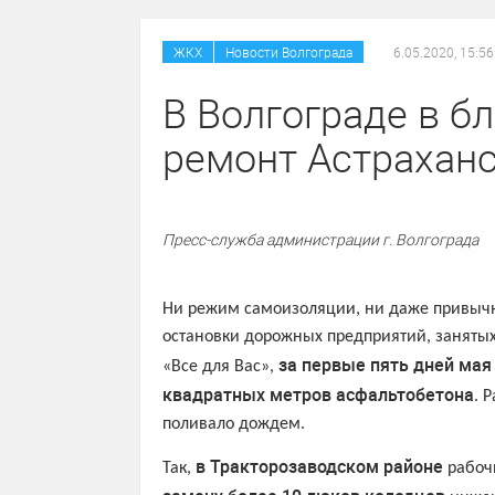
/
ЖКХ
Новости Волгограда
6.05.2020, 15:56
В Волгограде в б
ремонт Астраханс
Пресс-служба администрации г. Волгограда
Ни режим самоизоляции, ни даже привыч
остановки дорожных предприятий, занятых
за первые пять дней мая
«Все для Вас»,
квадратных метров асфальтобетона
. 
поливало дождем.
в Тракторозаводском районе
Так,
рабоч