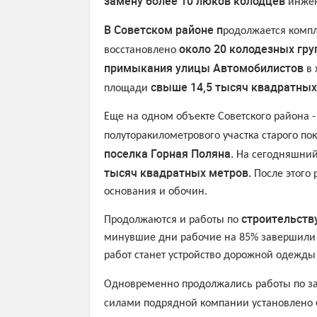
замену более 10 люков колодцев
инжен
В Советском районе п
родолжается компл
около 20 колодезных гру
восстановлено
примыкания улицы Автомобилистов
в 
свыше 14,5 тысяч квадратных
площади
Еще на одном объекте Советского района -
полуторакилометрового участка старого по
поселка Горная Поляна.
На сегодняшни
тысяч квадратных метров.
После этого 
основания и обочин.
строительству
Продолжаются и работы по
минувшие дни рабочие на 85% завершили
работ станет устройство дорожной одежды 
Одновременно продолжались работы по з
силами подрядной компании установлено