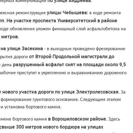
по улице Андреева.
ерных коммуникаций
улицы Чебышева:
ексная реконструкция
в ходе ремонта
пп
На участке проспекта Университетский в районе
.
ходе обновления уложен финишный слой асфальтобетона на
 метров.
на улице Засекина
- в выходные проведено фрезерование
от Второй Продольной магистрали до
крытия дороги
разрушенный асфальт снят на площади около 9,5
й день
рабочие приступят к укреплению и выравниванию дорожного
 нового участка дороги по улице Электролесовская.
За
 формирование грунтового основания. Следующим этапом
и установка бортового камня.
в Ворошиловском районе.
амене бортового камня
Здесь
свыше 300 метров нового бордюра на улицах