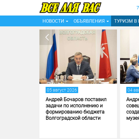
7
НОВОСТИ
ОБЪЯВЛЕНИЯ
ТУРИЗМ В
05 август 2026
04 ав
ах
Андрей Бочаров поставил
Андр
 области
задачи по исполнению и
сове
ают
формированию бюджета
созд
Волгоградской области
музе