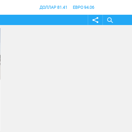
ДОЛЛАР 81.41
ЕВРО 94.06
02 август 2026
31 июль 2026
Жителей и гостей
В Волгоградской об
Волгоградской области
продлили режим
приглашают принять
ограничения посеще
участие в фотоконкурсе
лесов
«Путешествуй!»