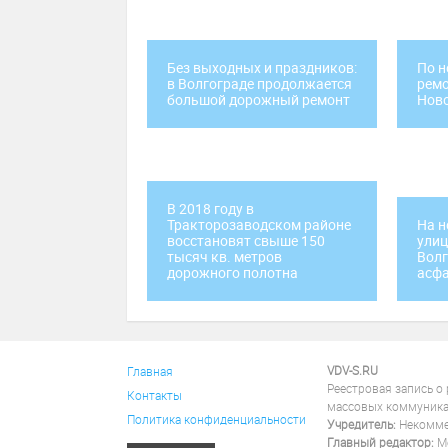
Без выходных и праздников:
По н
в Волгограде продолжается
ремо
большой дорожный ремонт
Нов
В 2018 году в
Тракторозаводском районе
На н
восстановят свыше 150
улиц
тысяч кв. метров
Волг
дорожного полотна
асф
VDV-S.RU
Главная
Реестровая запись о
Контакты
массовых коммуника
Политика конфиденциальности
Учредитель:
Некоммер
Главный редактор:
Ме