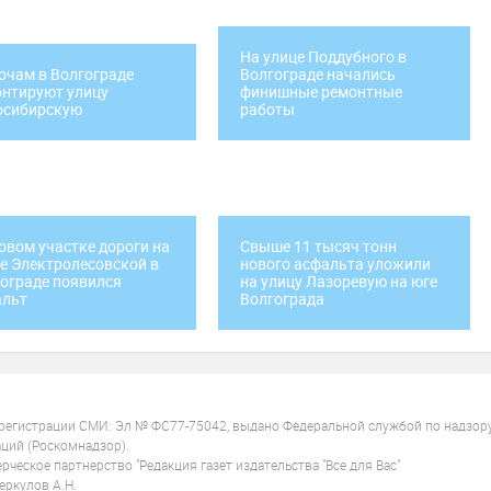
На улице Поддубного в
очам в Волгограде
Волгограде начались
нтируют улицу
финишные ремонтные
осибирскую
работы
овом участке дороги на
Свыше 11 тысяч тонн
е Электролесовской в
нового асфальта уложили
ограде появился
на улицу Лазоревую на юге
альт
Волгограда
 регистрации СМИ: Эл № ФС77-75042, выдано Федеральной службой по надзор
ций (Роскомнадзор).
ческое партнерство "Редакция газет издательства "Все для Вас"
ркулов А.Н.