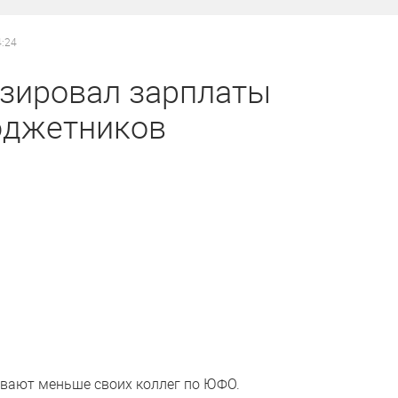
4:24
изировал зарплаты
юджетников
ывают меньше своих коллег по ЮФО.