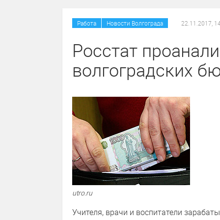
/
Работа
Новости Волгограда
22.11.2017, 1
Росстат проанал
волгоградских б
utro.ru
Учителя, врачи и воспитатели зарабат