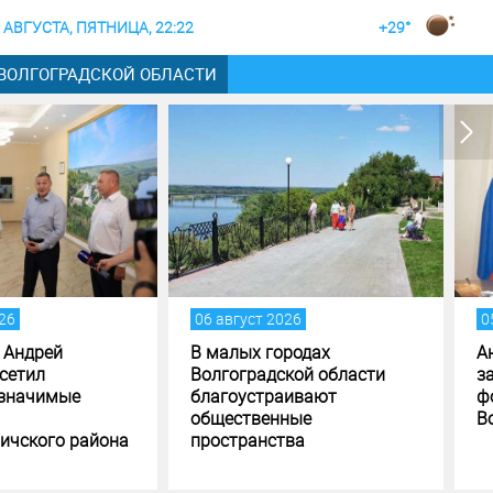
 АВГУСТА, ПЯТНИЦА, 22:22
+29°
 ВОЛГОГРАДСКОЙ ОБЛАСТИ
вгуст 2026
05 август 2026
алых городах
Андрей Бочаров поставил
гоградской области
задачи по исполнению и
гоустраивают
формированию бюджета
ественные
Волгоградской области
странства