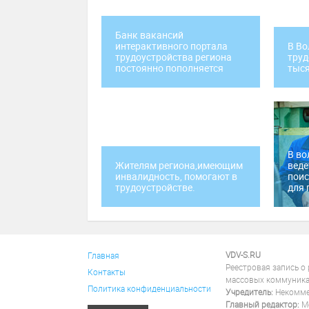
Банк вакансий
интерактивного портала
В Во
трудоустройства региона
труд
постоянно пополняется
тыся
В во
Жителям региона,имеющим
веде
инвалидность, помогают в
поис
трудоустройстве.
для
VDV-S.RU
Главная
Реестровая запись о
Контакты
массовых коммуника
Политика конфиденциальности
Учредитель:
Некоммер
Главный редактор:
Ме