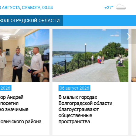
8 АВГУСТА, СУББОТА, 00:54
+27°
 ВОЛГОГРАДСКОЙ ОБЛАСТИ
 август 2026
05 август 2026
малых городах
Андрей Бочаров поставил
лгоградской области
задачи по исполнению и
агоустраивают
формированию бюджета
щественные
Волгоградской области
остранства