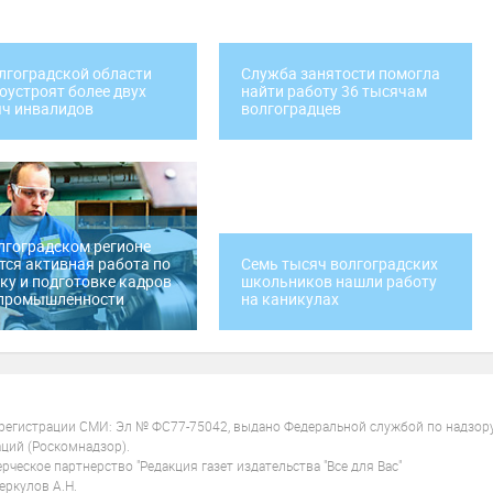
лгоградской области
Служба занятости помогла
оустроят более двух
найти работу 36 тысячам
ч инвалидов
волгоградцев
лгоградском регионе
тся активная работа по
Семь тысяч волгоградских
ку и подготовке кадров
школьников нашли работу
 промышленности
на каникулах
 регистрации СМИ: Эл № ФС77-75042, выдано Федеральной службой по надзор
ций (Роскомнадзор).
ческое партнерство "Редакция газет издательства "Все для Вас"
ркулов А.Н.