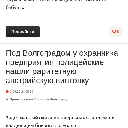
За рулем авто, по всей видимости, была его
бабушка.
Подробнее
0
Под Волгоградом у охранника
предприятия полицейские
нашли раритетную
австрийскую винтовку
3.06.2019, 09:18
Происшествия
/
Новости Волгограда
Задержанный оказался «черным копателем» и
владельцем боевого арсенала.