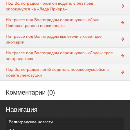
Под Волгоградом пожилой водитель без прав
опрокинулся на «Лада Приора»
На трассе под Волгоградом опрокинулась «Ладе
Приора»: ранена пенсионерка
На трассе под Волгоградом вылетели в кювет две
иномарки
На трассе под Волгоградом опрокинулась «Лада»: трое
пострадавших
Под Волгоградом погиб водитель перевернувшейся в
кювете легковушки
Комментарии (0)
Навигация
Волгоградские новости