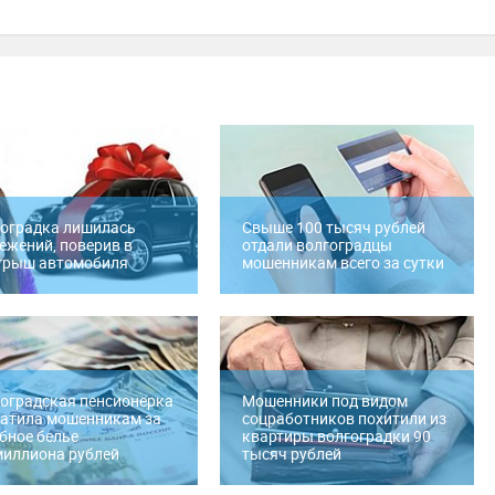
оградка лишилась
Свыше 100 тысяч рублей
ежений, поверив в
отдали волгоградцы
грыш автомобиля
мошенникам всего за сутки
оградская пенсионерка
Мошенники под видом
атила мошенникам за
соцработников похитили из
бное белье
квартиры волгоградки 90
иллиона рублей
тысяч рублей