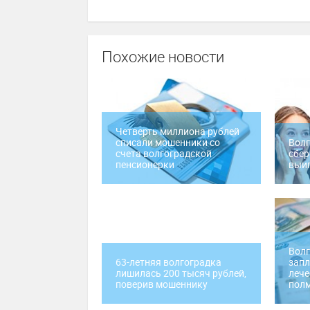
Похожие новости
Четверть миллиона рублей
списали мошенники со
Волг
счета волгоградской
сбер
пенсионерки
выи
Волг
63-летняя волгоградка
запл
лишилась 200 тысяч рублей,
лече
поверив мошеннику
полм