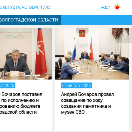
6 АВГУСТА, ЧЕТВЕРГ, 17:45
+33°
 ВОЛГОГРАДСКОЙ ОБЛАСТИ
август 2026
04 август 2026
рей Бочаров провел
Строительство музея
ещание по ходу
специальной военной
дания памятника и
операции в Волгограде - на
зея СВО
финишной прямой