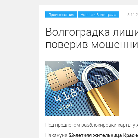
/
Происшествия
Новости Волгограда
3.11.
Волгоградка лиши
поверив мошенн
Под предлогом разблокировки карты у 
Накануне
53-летняя жительница Красн