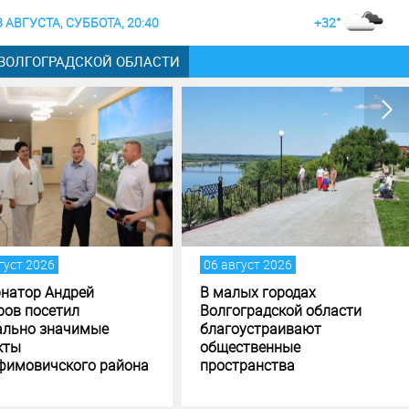
8 АВГУСТА, СУББОТА, 20:40
+32°
 ВОЛГОГРАДСКОЙ ОБЛАСТИ
06 август 2026
05 август 2026
В малых городах
Андрей Бочаров пос
Волгоградской области
задачи по исполнени
благоустраивают
формированию бюд
общественные
Волгоградской обла
пространства