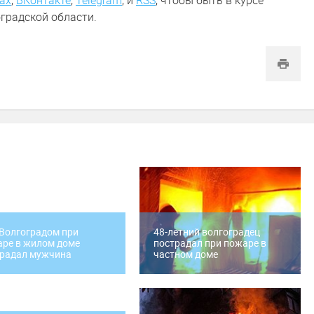
ах
,
ВКонтакте
,
Telegram
,
и
RSS
, чтобы быть в курсе
градской области.
Волгоградом при
48-летний волгоградец
ре в жилом доме
пострадал при пожаре в
традал мужчина
частном доме