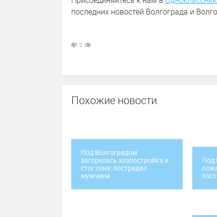
Присоединяйтесь к нам в
Одноклассник
последних новостей Волгограда и Волго
0
Похожие новости
Под Волгоградом
загорелась хозпостройка и
Под 
стог сена: пострадал
пожа
мужчина
пос