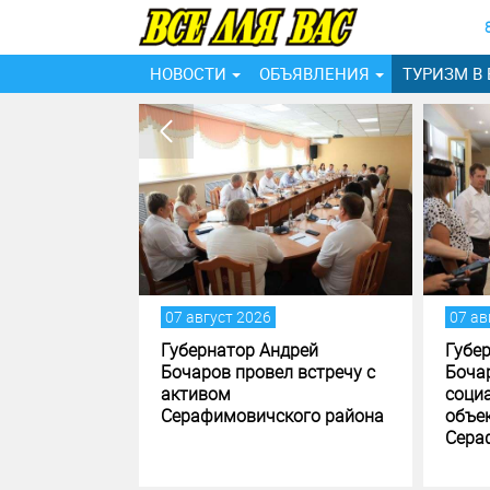
НОВОСТИ
ОБЪЯВЛЕНИЯ
ТУРИЗМ В
густ 2026
07 август 2026
натор Андрей
Губернатор Андрей
ов провел встречу с
Бочаров посетил
вом
социально значимые
фимовичского района
объекты
Серафимовичского района