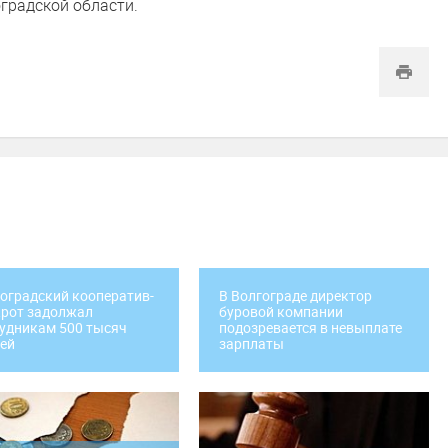
градской области.
оградский кооператив-
В Волгограде директор
рот задолжал
буровой компании
удникам 500 тысяч
подозревается в невыплате
ей
зарплаты