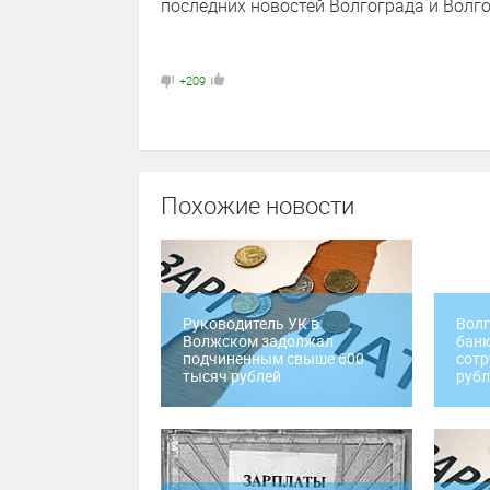
последних новостей Волгограда и Волго
+209
Похожие новости
Руководитель УК в
Волг
Волжском задолжал
банк
подчиненным свыше 600
сотр
тысяч рублей
рубл