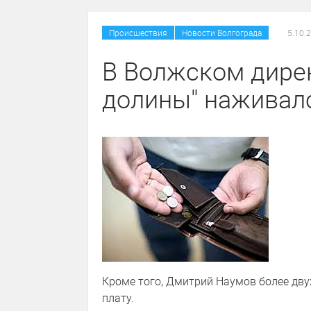
/
Происшествия
Новости Волгограда
5.10.
В Волжском дире
долины" наживал
Кроме того, Дмитрий Наумов более дву
плату.