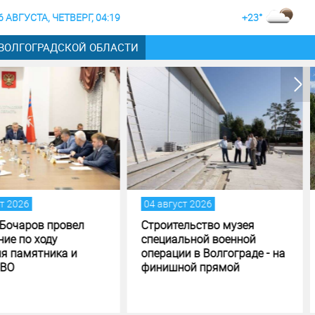
6 АВГУСТА, ЧЕТВЕРГ, 04:19
+23°
 ВОЛГОГРАДСКОЙ ОБЛАСТИ
август 2026
02 август 2026
оительство музея
Жителей и гостей
циальной военной
Волгоградской области
рации в Волгограде - на
приглашают принять
ишной прямой
участие в фотоконкурсе
«Путешествуй!»