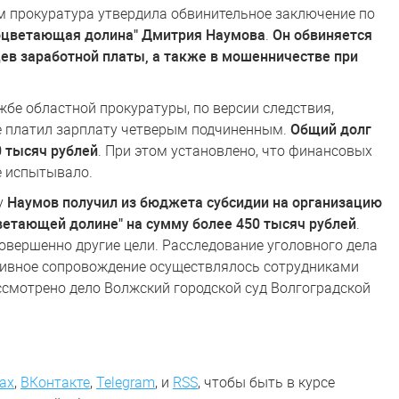
м прокуратура утвердила обвинительное заключение по
оцветающая долина" Дмитрия Наумова
.
Он обвиняется
ев заработной платы, а также в мошенничестве при
жбе областной прокуратуры, по версии следствия,
е платил зарплату четверым подчиненным.
Общий долг
0 тысяч рублей
. При этом установлено, что финансовых
е испытывало.
ду
Наумов получил из бюджета субсидии на организацию
ветающей долине" на сумму более 450 тысяч рублей
.
овершенно другие цели. Расследование уголовного дела
тивное сопровождение осуществлялось сотрудниками
смотрено дело Волжский городской суд Волгоградской
ах
,
ВКонтакте
,
Telegram
,
и
RSS
, чтобы быть в курсе