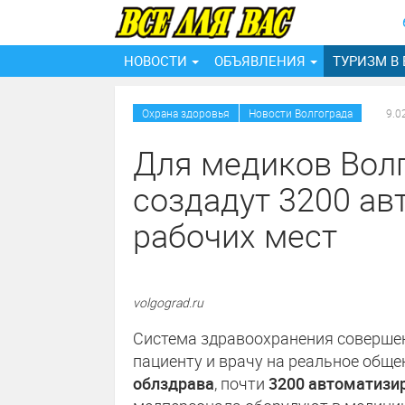
НОВОСТИ
ОБЪЯВЛЕНИЯ
ТУРИЗМ В
/
Охрана здоровья
Новости Волгограда
9.0
Для медиков Вол
создадут 3200 а
рабочих мест
volgograd.ru
Система здравоохранения совершен
пациенту и врачу на реальное обще
облздрава
, почти
3200 автоматизи