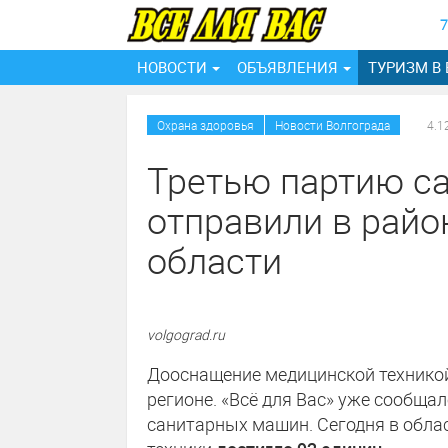
7
НОВОСТИ
ОБЪЯВЛЕНИЯ
ТУРИЗМ В
/
Охрана здоровья
Новости Волгограда
4.1
Третью партию с
отправили в райо
области
volgograd.ru
Дооснащение медицинской техникой
регионе. «Всё для Вас» уже сообща
санитарных машин. Сегодня в облас