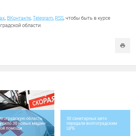
ах
,
ВКонтакте
,
Telegram
,
RSS
, чтобы быть в курсе
градской области.
лгоградскую область
30 санитарных авто
упило 30 новых машин
передали волгоградским
рой помощи
ЦРБ