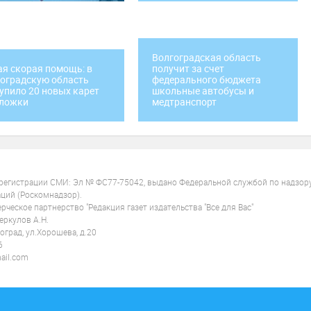
Волгоградская область
я скорая помощь: в
получит за счет
оградскую область
федерального бюджета
упило 20 новых карет
школьные автобусы и
тложки
медтранспорт
 регистрации СМИ: Эл № ФС77-75042, выдано Федеральной службой по надзор
ций (Роскомнадзор).
ческое партнерство "Редакция газет издательства "Все для Вас"
ркулов А.Н.
оград, ул.Хорошева, д.20
6
ail.com