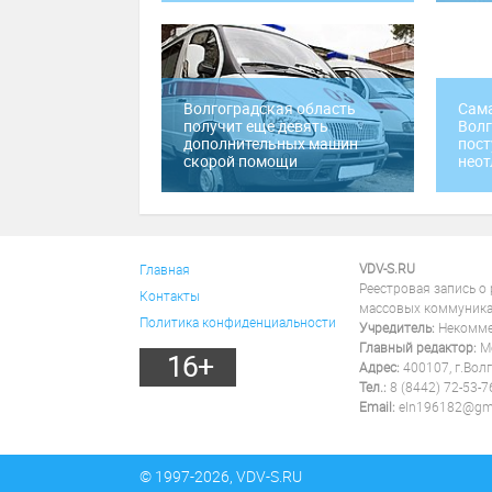
Волгоградская область
Сама
получит еще девять
Волг
дополнительных машин
пост
скорой помощи
нео
VDV-S.RU
Главная
Реестровая запись о
Контакты
массовых коммуника
Политика конфиденциальности
Учредитель:
Некоммер
Главный редактор:
Ме
16+
Адрес:
400107, г.Волг
Тел.:
8 (8442) 72-53-7
Email:
eln196182@gm
© 1997-2026, VDV-S.RU