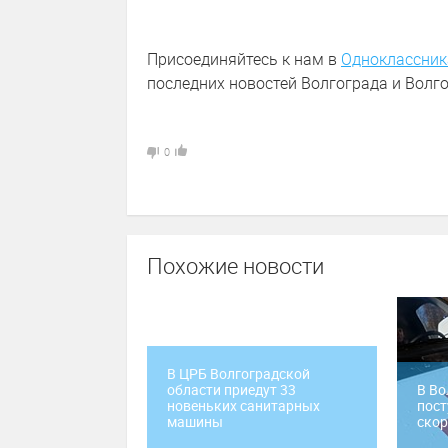
Присоединяйтесь к нам в
Одноклассник
последних новостей Волгограда и Волго
0
Похожие новости
В ЦРБ Волгоградской
области приедут 33
В Во
новеньких санитарных
пост
машины
ско