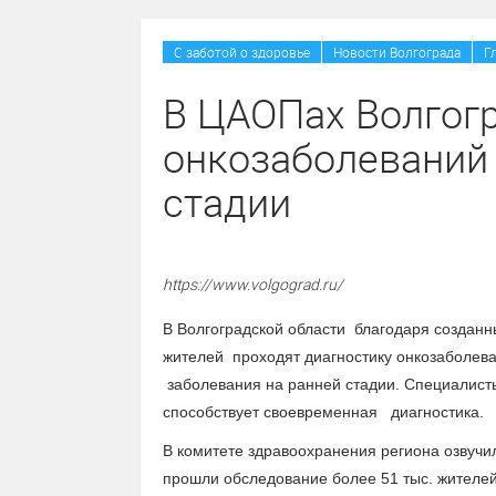
С заботой о здоровье
Новости Волгограда
Г
В ЦАОПах Волгог
онкозаболеваний
стадии
https://www.volgograd.ru/
В Волгоградской области благодаря созда
жителей проходят диагностику онкозаболев
заболевания на ранней стадии. Специалисты 
способствует своевременная диагностика.
В комитете здравоохранения региона озвуч
прошли обследование более 51 тыс. жителей 