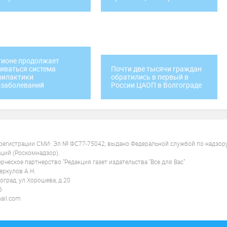
гионе продолжает
иваться система
Почти две тысячи граждан
филактики
обратились в первый в
озаболеваний
России ЦАОП в Волгограде
 регистрации СМИ: Эл № ФС77-75042, выдано Федеральной службой по надзор
ций (Роскомнадзор).
ческое партнерство "Редакция газет издательства "Все для Вас"
ркулов А.Н.
оград, ул.Хорошева, д.20
6
ail.com