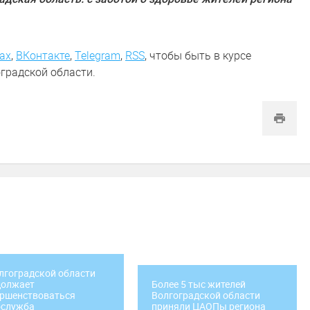
ах
,
ВКонтакте
,
Telegram
,
RSS
, чтобы быть в курсе
градской области.
лгоградской области
должает
Более 5 тыс жителей
ершенствоваться
Волгоградской области
ослужба
приняли ЦАОПы региона