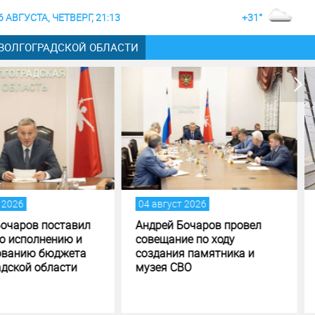
6 АВГУСТА, ЧЕТВЕРГ, 21:13
+31°
 ВОЛГОГРАДСКОЙ ОБЛАСТИ
август 2026
04 август 2026
рей Бочаров провел
Строительство музея
ещание по ходу
специальной военной
дания памятника и
операции в Волгограде - на
зея СВО
финишной прямой