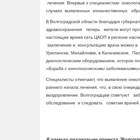
лечения. Впервые к специалистам- онкологам
случаях выявленных злокачественных образ
В Волгоградской области благодаря губерна
здравоохранения теперь жители могут прой
настоящее время сеть ЦАОП в регионе насч
заключение и консультацию врача можно в 
Урюпинске, Михайловке, в Калачевском, П
диагностическим оборудованием, которое по
«Борьба с онкологическими заболеваниями
Специалисты отмечают, что в
ыявление онкол
раннего начала лечения, что, в свою очеред
выздоровление. Волгоградцам советуют забо
обследование и следовать советам врачей.
В рамках реализации проекта "Волгогр