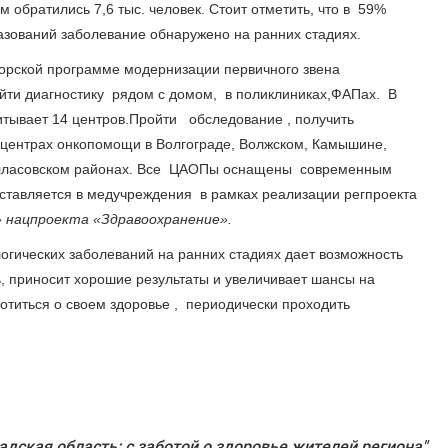
 обратились 7,6 тыс. человек. Стоит отметить, что в 59%
ований заболевание обнаружено на ранних стадиях.
торской программе модернизации первичного звена
ти диагностику рядом с домом, в поликлиниках,ФАПах. В
итывает 14 центров.Пройти обследование , получить
центрах онкопомощи в Волгограде, Волжском, Камышине,
алласовском районах. Все ЦАОПы оснащены современным
ставляется в медучреждения в рамках реализации регпроекта
» нацпроекта «Здравоохранение».
огических заболеваний на ранних стадиях дает возможность
ь, приносит хорошие результаты и увеличивает шансы на
титься о своем здоровье , периодически проходить
адская область: c заботой о здоровье жителей региона"