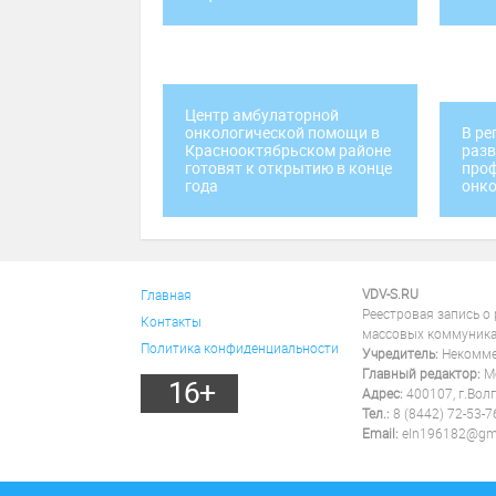
Центр амбулаторной
онкологической помощи в
В ре
Краснооктябрьском районе
разв
готовят к открытию в конце
про
года
онк
VDV-S.RU
Главная
Реестровая запись о
Контакты
массовых коммуника
Политика конфиденциальности
Учредитель:
Некоммер
Главный редактор:
Ме
16+
Адрес:
400107, г.Волг
Тел.:
8 (8442) 72-53-7
Email:
eln196182@gm