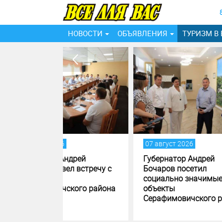
НОВОСТИ
ОБЪЯВЛЕНИЯ
ТУРИЗМ В
07 август 2026
06 ав
дрей
Губернатор Андрей
В ма
л встречу с
Бочаров посетил
Волг
социально значимые
благ
кого района
объекты
обще
Серафимовичского района
прос