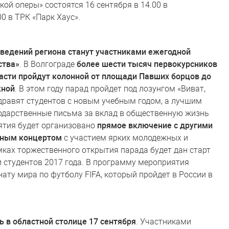
й оперы» состоятся 16 сентября в 14.00 в
0 в ТРК «Парк Хаус».
аведений региона станут участниками ежегодной
ства»
. В Волгограде
более шести тысяч первокурсников
асти пройдут колонной от площади Павших борцов до
жной
. В этом году парад пройдет под лозунгом «Виват,
дравят студентов с новым учебным годом, а лучшим
одарственные письма за вклад в общественную жизнь
иятия будет организовано
прямое включение с другими
чным концертом
с участием ярких молодежных и
мках торжественного открытия парада будет дан старт
 студентов 2017 года. В программу мероприятия
ту мира по футболу FIFA, который пройдет в России в
в областной столице 17 сентября
. Участниками