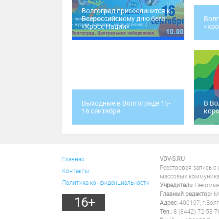
Волгоград присоединится к
Всероссийскому дню бега
Волг
«Кросс Нации»
«кро
Выходные в Волгограде 15-
В Во
16 сентября
кор
VDV-S.RU
Главная
Реестровая запись о
Контакты
массовых коммуника
Политика конфиденциальности
Учредитель:
Некоммер
Главный редактор:
Ме
16+
Адрес:
400107, г.Волг
Тел.:
8 (8442) 72-53-7