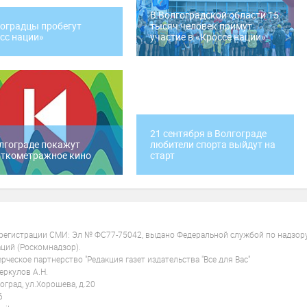
В Волгоградской области 15
оградцы пробегут
тысяч человек примут
сс нации»
участие в «Кроссе нации»
21 сентября в Волгограде
лгограде покажут
любители спорта выйдут на
откометражное кино
старт
 регистрации СМИ: Эл № ФС77-75042, выдано Федеральной службой по надзор
ций (Роскомнадзор).
ческое партнерство "Редакция газет издательства "Все для Вас"
ркулов А.Н.
оград, ул.Хорошева, д.20
6