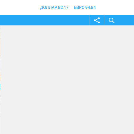
ДОЛЛАР 82.17
ЕВРО 94.84
04 август 2026
04 август 2026
Андрей Бочаров провел
Строительство музе
совещание по ходу
специальной военно
создания памятника и
операции в Волгогра
музея СВО
финишной прямой