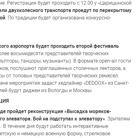
е. Регистрация будет проходить с 12.00 у «Царицынской
ли двухколесного транспорта проедут по перекрытому
ой
. По традиции будет организована конкурсно-
кого аэропорта будет проходить второй фестиваль
олее восьмидесяти представителей творческих
ьпторы, танцоры, музыканты). В формате open-air гости
ков, послушают приглашенных столичных лекторов, а
сы от топовых представителей творческих ремесел.
ене мероприятия задаст хедлайнер «DEDOOX» из Санкт-
лей будут диджеи из Вологды и Москвы.
ЦИЯ
раде пройдет реконструкция «Высадка моряков-
о элеватора. Бой на подступах к элеватору»
. Зрителям
. В течение дня будут работать интерактивные
ветскую и немецкую военную форму, стрелковое