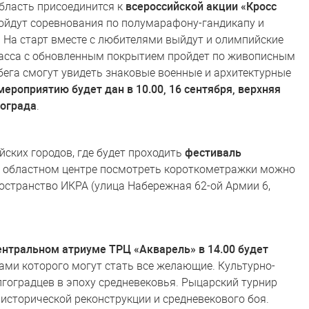
область присоединится к
всероссийской акции «Кросс
ройдут соревнования по полумарафону-гандикапу и
км. На старт вместе с любителями выйдут и олимпийские
Трасса c обновленным покрытием пройдет по живописным
бега смогут увидеть знаковые военные и архитектурные
ероприятию будет дан в 10.00, 16 сентября, верхняя
гограда
.
йских городов, где будет проходить
фестиваль
В областном центре посмотреть короткометражки можно
пространство ИКРА (улица Набережная 62-ой Армии 6,
ентральном атриуме ТРЦ «Акварель» в 14.00 будет
ками которого могут стать все желающие. Культурно-
лгоградцев в эпоху средневековья. Рыцарский турнир
исторической реконструкции и средневекового боя.