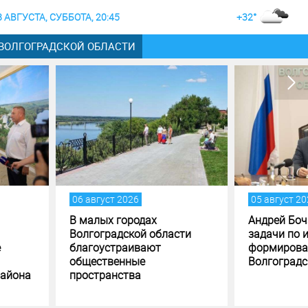
8 АВГУСТА, СУББОТА, 20:45
+32°
 ВОЛГОГРАДСКОЙ ОБЛАСТИ
густ 2026
05 август 2026
лых городах
Андрей Бочаров поставил
оградской области
задачи по исполнению и
оустраивают
формированию бюджета
ственные
Волгоградской области
транства