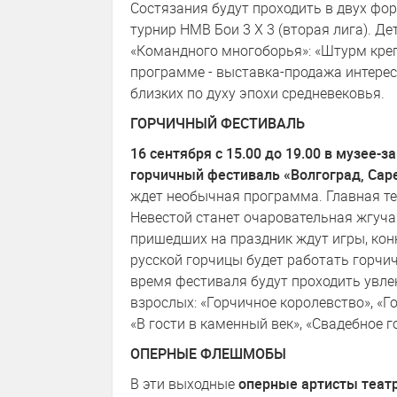
Состязания будут проходить в двух фо
турнир НМВ Бои 3 Х 3 (вторая лига). Д
«Командного многоборья»: «Штурм крепо
программе - выставка-продажа интерес
близких по духу эпохи средневековья.
ГОРЧИЧНЫЙ ФЕСТИВАЛЬ
16 сентября с 15.00 до 19.00 в музее-
горчичный фестиваль «Волгоград, Саре
ждет необычная программа. Главная те
Невестой станет очаровательная жгучая
пришедших на праздник ждут игры, конк
русской горчицы будет работать горчи
время фестиваля будут проходить увле
взрослых: «Горчичное королевство», «Г
«В гости в каменный век», «Свадебное г
ОПЕРНЫЕ ФЛЕШМОБЫ
В эти выходные
оперные артисты теат