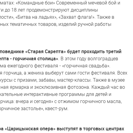
рматах: «Командные бои» Современный мечевой бой и
ети до 18 лет продемонстрируют дисциплины
сти», «Битва на ладьях», «Захват флага!». Также в
ных тематичных товаров, изделий ручной работы
заповеднике «Старая Сарепта» будет проходить третий
пта - горчичная столица»
. В этом году волгоградцев
ма ежегодного фестиваля - «горчичная свадьба».
 горчица, а жениха выберут сами гости фестиваля. Всех
урсы с призами, забавы, мастер-классы. Также в музее
чная ярмарка и эксклюзивная фотозона. Каждый час во
кательные интерактивные программы для детей и
орчица: вчера и сегодня» с отжимом горчичного масла,
орчичное застолье», квест-рум.
ра «Царицынская опера» выступят в торговых центрах