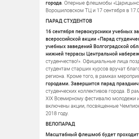
города
. Оперные флешмобы «Царицынско
Ворошиловском ТЦ и 17 сентября в 17.0
ПАРАД СТУДЕНТОВ
16 сентября первокурсники учебных з
всероссийской акции «Парад студенче
учебных заведений Волгоградской обл
нижней террасы Центральной набере
студенчество!». Официальные лица поз
студентам старших курсов вручат благ
региона. Кроме того, в рамках меропр
городами. Завершится парад праздни
студенческих коллективов города. В ра
XIX Всемирному фестивалю молодежи и
включены акции, посвященные Чемпиона
2018 году.
ВЕЛОПАРАД
Масштабный флешмоб будет проходить 