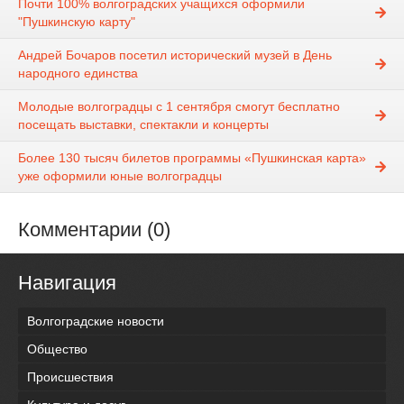
Почти 100% волгоградских учащихся оформили
"Пушкинскую карту"
Андрей Бочаров посетил исторический музей в День
народного единства
Молодые волгоградцы с 1 сентября смогут бесплатно
посещать выставки, спектакли и концерты
Более 130 тысяч билетов программы «Пушкинская карта»
уже оформили юные волгоградцы
Комментарии (0)
Навигация
Волгоградские новости
Общество
Происшествия