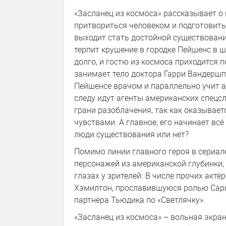
«Засланец из космоса» рассказывает о
притвориться человеком и подготовить
выходит стать достойной существования
терпит крушение в городке Пейшенс в 
долго, и гостю из космоса приходится 
занимает тело доктора Гарри Вандершп
Пейшенсе врачом и параллельно учит ан
следу идут агенты американских спецсл
грани разоблачения, так как оказывае
чувствами. А главное, его начинает всё
люди существования или нет?
Помимо линии главного героя в сериал
персонажей из американской глубинки,
глазах у зрителей. В числе прочих акт
Хэмилтон, прославившуюся ролью Сары
партнёра Тьюдика по «Светлячку».
«Засланец из космоса» – вольная экра