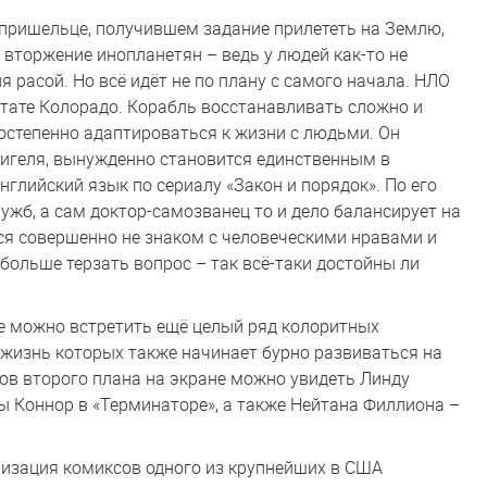
 пришельце, получившем задание прилететь на Землю,
 вторжение инопланетян – ведь у людей как-то не
 расой. Но всё идёт не по плану с самого начала. НЛО
штате Колорадо. Корабль восстанавливать сложно и
постепенно адаптироваться к жизни с людьми. Он
игеля, вынужденно становится единственным в
глийский язык по сериалу «Закон и порядок». По его
ужб, а сам доктор-самозванец то и дело балансирует на
тся совершенно не знаком с человеческими нравами и
 больше терзать вопрос – так всё-таки достойны ли
е можно встретить ещё целый ряд колоритных
 жизнь которых также начинает бурно развиваться на
ёров второго плана на экране можно увидеть Линду
 Коннор в «Терминаторе», а также Нейтана Филлиона –
низация комиксов одного из крупнейших в США