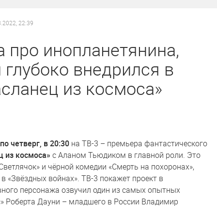
8.2022, 22:39
 про инопланетянина,
 глубоко внедрился в
асланец из космоса»
по четверг, в 20:30
на ТВ-3 – премьера фантастического
ц из космоса»
с Аланом Тьюдиком в главной роли. Это
Светлячок» и чёрной комедии «Смерть на похоронах»,
 в «Звёздных войнах». ТВ-3 покажет проект в
вного персонажа озвучил один из самых опытных
с» Роберта Дауни – младшего в России Владимир