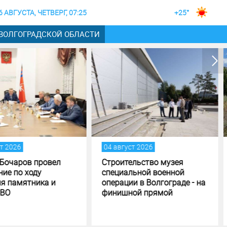
6 АВГУСТА, ЧЕТВЕРГ, 07:25
+25°
 ВОЛГОГРАДСКОЙ ОБЛАСТИ
август 2026
02 август 2026
оительство музея
Жителей и гостей
циальной военной
Волгоградской области
рации в Волгограде - на
приглашают принять
ишной прямой
участие в фотоконкурсе
«Путешествуй!»