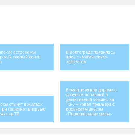
ийские астрономы
В Волгограде появилась
рекли скорый конец
арка с «магическим»
а
эффектом
Романтическая дорама о
девушке, попавшей в
детективный комикс: на
осы стынут в жилах»:
ТВ-3 – новая премьера с
три Лапенко» впервые
корейским вкусом
жут на ТВ
«Параллельные миры»