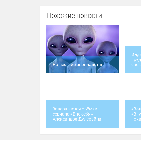
Похожие новости
Инд
пред
Нашествие инопланетян
свет
Завершаются съёмки
«Вол
сериала «Вне себя»
«Вну
Александра Дулерайна
пока