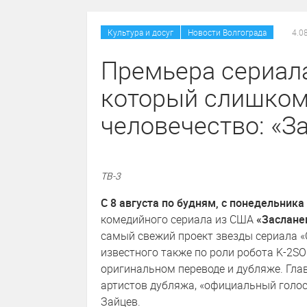
/
Культура и досуг
Новости Волгограда
4.0
Премьера сериала
который слишком
человечество: «З
ТВ-3
С 8 августа по будням, с понедельника 
комедийного сериала из США
«Заслане
самый свежий проект звезды сериала «
известного также по роли робота K-2SO
оригинальном переводе и дубляже. Гла
артистов дубляжа, «официальный голо
Зайцев.