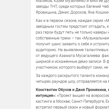
Маликов, Юрий Музыченко и многие дру
звёзды ТНТ, среди которых Евгений Че
Яровицына, Денис Дорохов, Яна Кошки
Как и в первом сезоне, каждая серия «
звёздным гостям предстоит отгадать, кто
раз герои будут петь не только каверы 
собственные треки – так «Музыкальная
получит шанс заявить о себе и устрои
аудиторию. На выявление талантливых 
от ведущего Азамата Мусагалиева: фак
ширмой и искажённые демо-записи. В 
участником, которого выберут сами, не
За каждого раскрытого таланта команд
четырёх раундов шоу, отправляется на
Константин Обухов и Даня Пронякина
интуиция»:
«Проект вышел на всеросси
кастинги в Москве, Санкт-Петербурге, Е
встретил первый сезон и новый формат