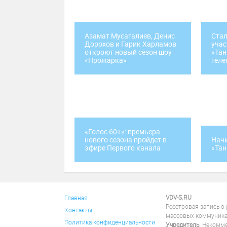
Азамат Мусагалиев, Денис
Стал
Дорохов и Гарик Харламов
учас
откроют новый сезон шоу
«Тан
«Прожарка»
теле
«Голос 60+»: премьера
нового сезона пройдет в
Начи
эфире Первого канала
«Тан
VDV-S.RU
Главная
Реестровая запись о
Контакты
массовых коммуника
Политика конфиденциальности
Учредитель:
Некоммер