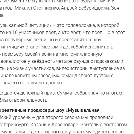
гие. Вместе с музыкантами играть будут комики и
батков, Михаил Стогниенко, Андрей Бебуришвили, Зоя
на.
Музыкальной интуиции» – это головоломка, в которой
 из 10 участников поёт, а кто врёт, что поёт. Но в этот
на популярные песни, но и представят на шоу
 интуиция» станет местом, где любой исполнитель
ть премьеру своей песни на многомиллионную
вокалистов у звёзд есть четыре раунда с подсказками
ты из жизни участников, видеоистории, выступление за
финале капитаны звёздных команд споют дуэтом с
 зная его вокальных данных.
е даётся денежный приз. Сумма, собранная по итогам
 благотворительность.
, креативные продюсеры шоу «Музыкальная
йский уровень – для второго сезона мы проводили
катеринбурге, Казани и Краснодаре. Зритель с восторгом
 музыкально-детективного шоу, поэтому единственное,