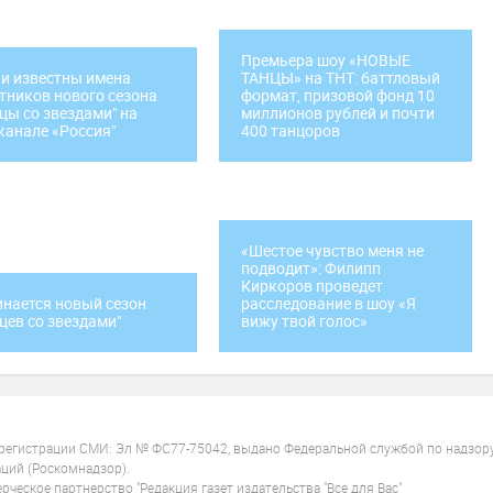
Премьера шоу «НОВЫЕ
и известны имена
ТАНЦЫ» на ТНТ: баттловый
тников нового сезона
формат, призовой фонд 10
цы со звездами" на
миллионов рублей и почти
канале «Россия"
400 танцоров
«Шестое чувство меня не
подводит»: Филипп
Киркоров проведет
нается новый сезон
расследование в шоу «Я
цев со звездами"
вижу твой голос»
 регистрации СМИ: Эл № ФС77-75042, выдано Федеральной службой по надзор
ций (Роскомнадзор).
ческое партнерство "Редакция газет издательства "Все для Вас"