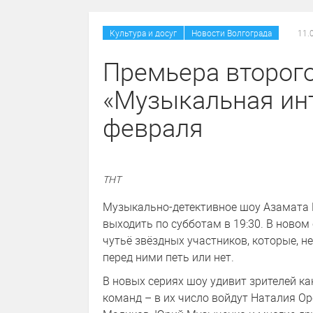
/
Культура и досуг
Новости Волгограда
11.
Премьера второго
«Музыкальная инт
февраля
ТНТ
Музыкально-детективное шоу Азамата М
выходить по субботам в 19:30. В ново
чутьё звёздных участников, которые, н
перед ними петь или нет.
В новых сериях шоу удивит зрителей к
команд – в их число войдут Наталия Ор