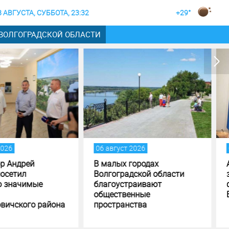
8 АВГУСТА, СУББОТА, 23:32
+29°
 ВОЛГОГРАДСКОЙ ОБЛАСТИ
вгуст 2026
05 август 2026
алых городах
Андрей Бочаров поставил
гоградской области
задачи по исполнению и
гоустраивают
формированию бюджета
ественные
Волгоградской области
странства