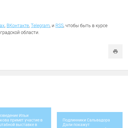
ах
,
ВКонтакте
,
Telegram
,
и
RSS
, чтобы быть в курсе
градской области.
зведение Ильи
ова примет участие в
Подлинники Сальвадора
табной выставке в
Дали покажут