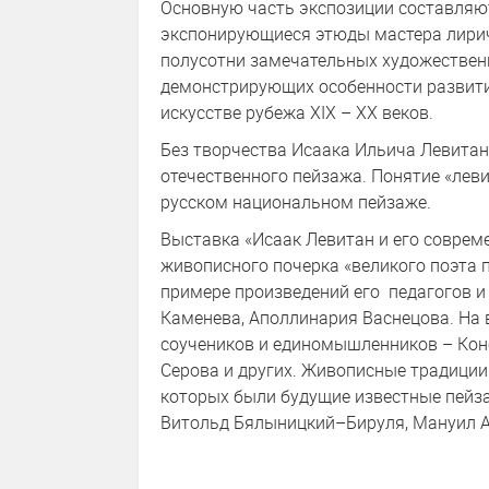
Основную часть экспозиции составляют
экспонирующиеся этюды мастера лирич
полусотни замечательных художественн
демонстрирующих особенности развити
искусстве рубежа XIX – XX веков.
Без творчества Исаака Ильича Левитан
отечественного пейзажа. Понятие «лев
русском национальном пейзаже.
Выставка «Исаак Левитан и его совре
живописного почерка «великого поэта 
примере произведений его педагогов и 
Каменева, Аполлинария Васнецова. На 
соучеников и единомышленников – Кон
Серова и других. Живописные традиции 
которых были будущие известные пейза
Витольд Бялыницкий–Бируля, Мануил А