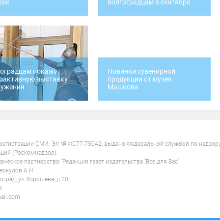
кве
волгоградцам в сентябре
оградцам покажут
Новинки сувенирной
рактивную выставку
продукции от музея
ружения
Машкова
 регистрации СМИ: Эл № ФС77-75042, выдано Федеральной службой по надзор
ций (Роскомнадзор).
ческое партнерство "Редакция газет издательства "Все для Вас"
ркулов А.Н.
оград, ул.Хорошева, д.20
6
ail.com