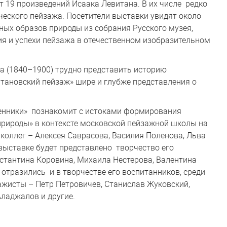
 19 произведений Исаака Левитана. В их числе редко
еского пейзажа. Посетители выставки увидят около
ых образов природы из собрания Русского музея,
я и успехи пейзажа в отечественном изобразительном
а (1840–1900) трудно представить историю
итановский пейзаж» шире и глубже представления о
менники» познакомит с истоками формирования
природы» в контексте московской пейзажной школы на
коллег – Алексея Саврасова, Василия Поленова, Льва
выставке будет представлено творчество его
стантина Коровина, Михаила Нестерова, Валентина
отразились и в творчестве его воспитанников, среди
жисты – Петр Петровичев, Станислав Жуковский,
ладжалов и другие.