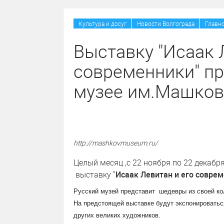
Культура и досуг
Новости Волгограда
Главн
Выставку "Исаак 
современники" пр
музее им.Машков
http://mashkovmuseum.ru/
Целый месяц ,с 22 ноября по 22 дека
выставку "
Исаак Левитан и его соврем
Русский музей представит шедевры из своей ко
На предстоящей выставке будут экспонироватьс
других великих художников.