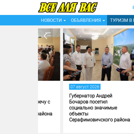
НОВОСТИ
ОБЪЯВЛЕНИЯ
ТУРИЗМ В
07 август 2026
06 ав
дрей
Губернатор Андрей
В ма
л встречу с
Бочаров посетил
Волг
социально значимые
благ
кого района
объекты
обще
Серафимовичского района
прос