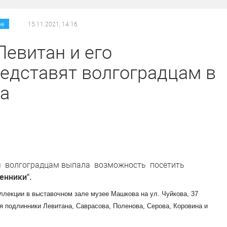
/
/
ое
15.11.2021, 14:16
Левитан и его
едставят волгоградцам в
а
бря волгоградцам выпала возможность посетить
енники".
ллекции в выставочном зале музее Машкова на ул. Чуйкова, 37
я подлинники Левитана, Саврасова, Поленова, Серова, Коровина и