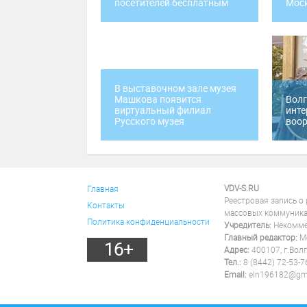
посетителей бесплатным
Мос
В выставочном зале музея
Машкова появится
Волг
виртуальный филиал
инте
Русского музея
воо
VDV-S.RU
Главная
Реестровая запись о
Контакты
массовых коммуника
Политика конфиденциальности
Учредитель:
Некоммер
Главный редактор:
Ме
16+
Адрес:
400107, г.Волг
Тел.:
8 (8442) 72-53-7
Email:
eln196182@gm