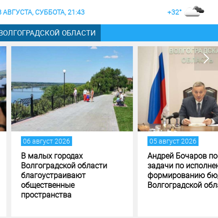
8 АВГУСТА, СУББОТА, 21:43
+32°
 ВОЛГОГРАДСКОЙ ОБЛАСТИ
густ 2026
05 август 2026
лых городах
Андрей Бочаров поставил
оградской области
задачи по исполнению и
оустраивают
формированию бюджета
ственные
Волгоградской области
транства