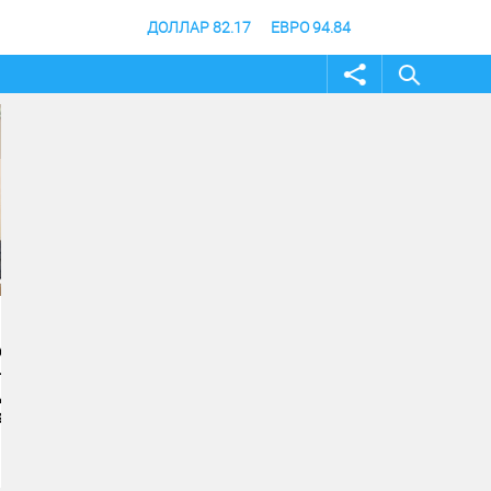
ДОЛЛАР 82.17
ЕВРО 94.84
04 август 2026
04 август 2026
Андрей Бочаров провел
Строительство музе
совещание по ходу
специальной военно
создания памятника и
операции в Волгогра
музея СВО
финишной прямой