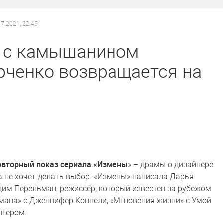
07.2021, 22:45
 с камышанином
рченко возвращается на
повторный показ сериала «Измены
» – драмы о дизайнере
а не хочет делать выбор. «Измены» написала Дарья
Вадим Перельман, режиссёр, который известен за рубежом
мана» с Дженнифер Коннели, «Мгновения жизни» с Умой
нгером.