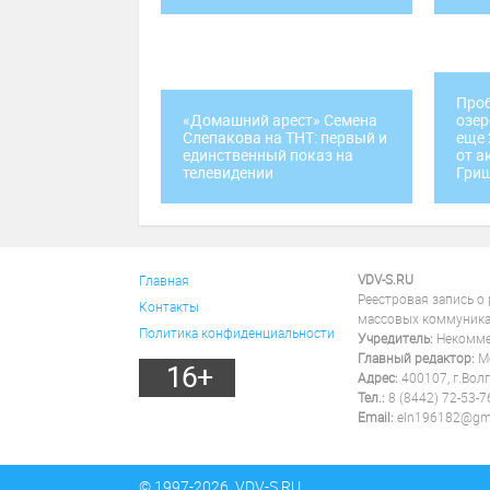
Проб
«Домашний арест» Семена
озер
Слепакова на ТНТ: первый и
еще 
единственный показ на
от а
телевидении
Гри
VDV-S.RU
Главная
Реестровая запись о
Контакты
массовых коммуника
Политика конфиденциальности
Учредитель:
Некоммер
Главный редактор:
Ме
16+
Адрес:
400107, г.Волг
Тел.:
8 (8442) 72-53-7
Email:
eln196182@gm
© 1997-2026, VDV-S.RU