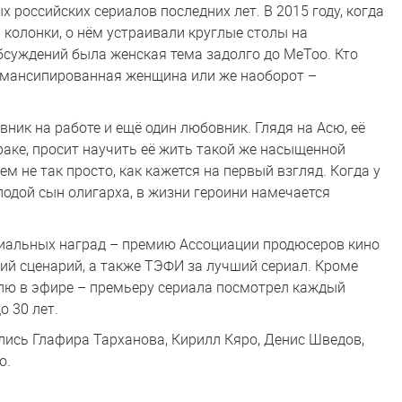
 российских сериалов последних лет. В 2015 году, когда
 колонки, о нём устраивали круглые столы на
обсуждений была женская тема задолго до MeToo. Кто
 эмансипированная женщина или же наоборот –
овник на работе и ещё один любовник. Глядя на Асю, её
раке, просит научить её жить такой же насыщенной
м не так просто, как кажется на первый взгляд. Когда у
лодой сын олигарха, в жизни героини намечается
иальных наград – премию Ассоциации продюсеров кино
ший сценарий, а также ТЭФИ за лучший сериал. Кроме
олю в эфире – премьеру сериала посмотрел каждый
о 30 лет.
лись Глафира Тарханова, Кирилл Кяро, Денис Шведов,
о.