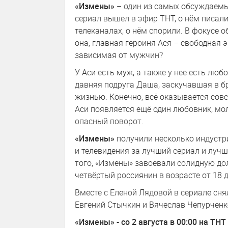
«Измены»
– один из самых обсуждаемых
сериал вышел в эфир ТНТ, о нём писали
телеканалах, о нём спорили. В фокусе 
она, главная героиня Ася – свободная
зависимая от мужчин?
У Аси есть муж, а также у нее есть люб
давняя подруга Даша, заскучавшая в б
жизнью. Конечно, всё оказывается совсе
Аси появляется ещё один любовник, мо
опасный поворот.
«Измены»
получили несколько индустр
и телевидения за лучший сериал и луч
того, «Измены» завоевали солидную д
четвёртый россиянин в возрасте от 18 д
Вместе с Еленой Лядовой в сериале сня
Евгений Стычкин и Вячеслав Чепурченк
«Измены» - со 2 августа в 00:00 на ТНТ