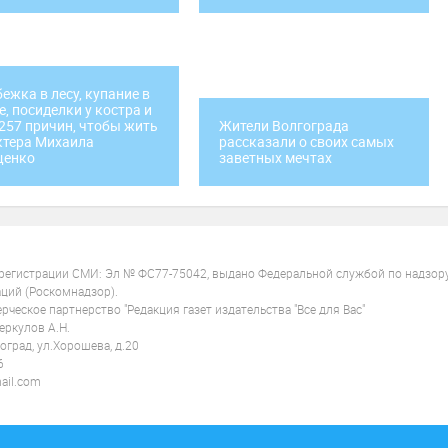
ежка в лесу, купание в
е, посиделки у костра и
257 причин, чтобы жить
Жители Волгограда
ктера Михаила
рассказали о своих самых
щенко
заветных мечтах
 регистрации СМИ: Эл № ФС77-75042, выдано Федеральной службой по надзор
ций (Роскомнадзор).
ческое партнерство "Редакция газет издательства "Все для Вас"
ркулов А.Н.
оград, ул.Хорошева, д.20
6
ail.com