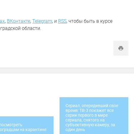
ах
,
ВКонтакте
,
Telegram
,
и
RSS
, чтобы быть в курсе
градской области.
Сериал, опередивший свое
время: ТВ-3 покажет все
серии первого в мире
сериала, снятого на
посмотреть
субъективную камеру, за
оградцам на карантине
один день