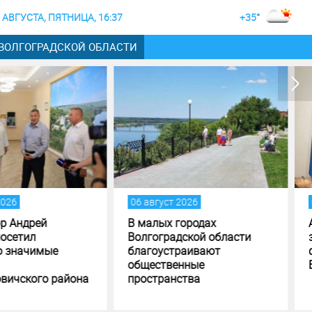
 АВГУСТА, ПЯТНИЦА, 16:37
+35°
 ВОЛГОГРАДСКОЙ ОБЛАСТИ
август 2026
05 август 2026
алых городах
Андрей Бочаров поставил
гоградской области
задачи по исполнению и
гоустраивают
формированию бюджета
ественные
Волгоградской области
странства