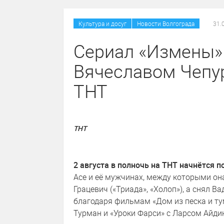
/
Культура и досуг
Новости Волгограда
31.
Сериал «Измены»
Вячеславом Чепу
ТНТ
ТНТ
2 августа в полночь на ТНТ начнётся 
Асе и её мужчинах, между которыми он
Грацевич («Триада», «Холоп»), а снял 
благодаря фильмам «Дом из песка и ту
Турман и «Уроки Фарси» с Ларсом Айди