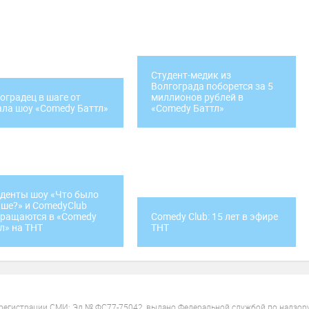
Студент-медик из
Волгограда поборется за 5
оградец в шаге от
миллионов рублей в
ла шоу «Comedy Баттл»
«Comedy Баттл»
денты шоу «Что было
ше?» и ComedyClub
вращаются в «Comedy
Comedy Club: 15 лет в эфире
л» на ТНТ
ТНТ
 регистрации СМИ: Эл № ФС77-75042, выдано Федеральной службой по надзор