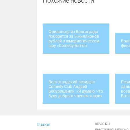
Похожие новости
Фрилансер из Волгограда
поборется за 5 миллионов
рублей в юмористическом
Волг
шоу «Comedy Баттл»
фина
Волгоградский резидент
Рези
Comedy Club Андрей
даль
Бебуришвили: «Я думаю, что
воз
буду добрым членом жюри».
Батт
VDV-S.RU
Главная
Реестровая запись о