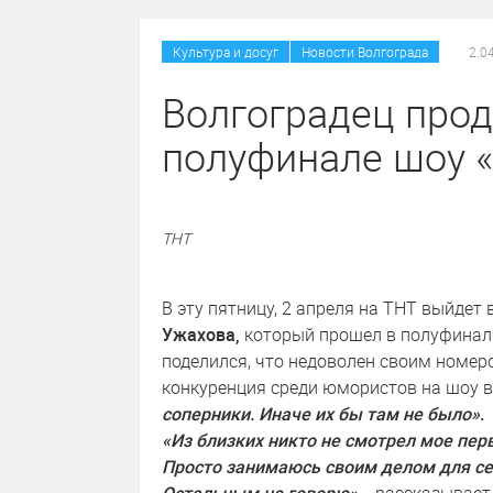
/
Культура и досуг
Новости Волгограда
2.0
Волгоградец прод
полуфинале шоу 
ТНТ
В эту пятницу, 2 апреля на ТНТ выйдет
Ужахова,
который прошел в полуфинал 
поделился, что недоволен своим номером
конкуренция среди юмористов на шоу 
соперники. Иначе их бы там не было
»
.
«Из близких никто не смотрел мое перв
Просто занимаюсь своим делом для се