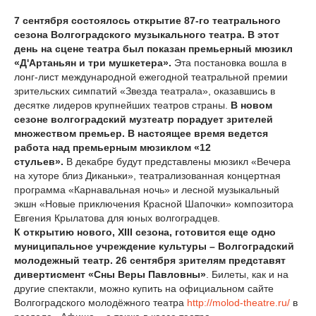
7 сентября состоялось открытие 87-го театрального
сезона Волгоградского музыкального театра. В этот
день на сцене театра был показан премьерный мюзикл
«Д'Артаньян и три мушкетера».
Эта постановка вошла в
лонг-лист международной ежегодной театральной премии
зрительских симпатий «Звезда театрала», оказавшись в
десятке лидеров крупнейших театров страны.
В новом
сезоне волгоградский музтеатр порадует зрителей
множеством премьер. В настоящее время ведется
работа над премьерным мюзиклом «12
стульев».
В декабре будут представлены мюзикл «Вечера
на хуторе близ Диканьки», театрализованная концертная
программа «Карнавальная ночь» и лесной музыкальный
экшн «Новые приключения Красной Шапочки» композитора
Евгения Крылатова для юных волгоградцев.
К открытию нового, XIII сезона, готовится еще одно
муниципальное учреждение культуры – Волгоградский
молодежный театр. 26 сентября зрителям представят
дивертисмент «Сны Веры Павловны»
. Билеты, как и на
другие спектакли, можно купить на официальном сайте
Волгоградского молодёжного театра
http://molod-theatre.ru/
в