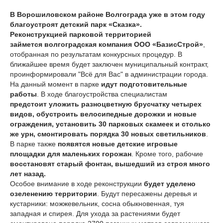
В Ворошиловском районе Волгограда уже в этом году
благоустроят детский парк «Сказка».
Реконструкцией парковой территорией
займется волгоградская компания ООО «БазисСтрой»
,
отобранная по результатам конкурсных процедур. В
ближайшее время будет заключен муниципальный контракт,
проинформировали "Всё для Вас" в администрации города.
На данный момент в парке
идут подготовительные
работы
. В ходе благоустройства специалистам
предстоит уложить разноцветную брусчатку четырех
видов, обустроить велосипедные дорожки и новые
ограждения, установить 30 парковых скамеек и столько
же урн, смонтировать порядка 30 новых светильников
.
В парке также
появятся новые детские игровые
площадки для маленьких горожан
. Кроме того, рабочие
восстановят старый фонтан, вышедший из строя много
лет назад.
Особое внимание в ходе реконструкции
будет уделено
озеленению территории
. Будут пересажены деревья и
кустарники: можжевельник, сосна обыкновенная, туя
западная и спирея. Для ухода за растениями будет