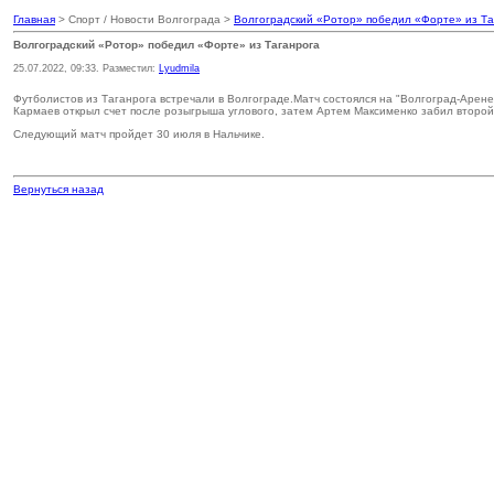
Главная
> Спорт / Новости Волгограда >
Волгоградский «Ротор» победил «Форте» из Та
Волгоградский «Ротор» победил «Форте» из Таганрога
25.07.2022, 09:33. Разместил:
Lyudmila
Футболистов из Таганрога встречали в Волгограде.Матч состоялся на "Волгоград-Арен
Кармаев открыл счет после розыгрыша углового, затем Артем Максименко забил второй 
Следующий матч пройдет 30 июля в Нальчике.
Вернуться назад