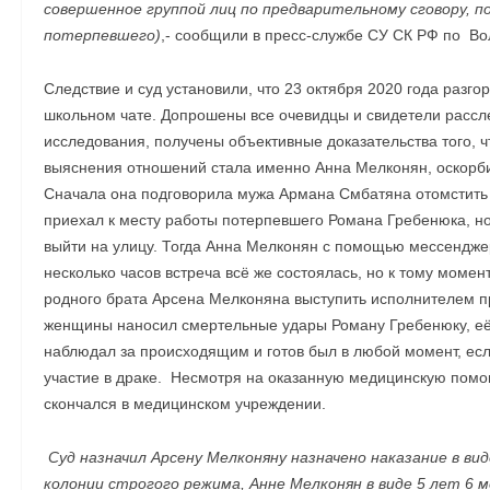
совершенное группой лиц по предварительному сговору, 
потерпевшего)
,- сообщили в пресс-службе СУ СК РФ по Во
Следствие и суд установили, что 23 октября 2020 года разг
школьном чате. Допрошены все очевидцы и свидетели расс
исследования, получены объективные доказательства того, 
выяснения отношений стала именно Анна Мелконян, оскорб
Сначала она подговорила мужа Армана Смбатяна отомстить о
приехал к месту работы потерпевшего Романа Гребенюка, но 
выйти на улицу. Тогда Анна Мелконян с помощью мессендже
несколько часов встреча всё же состоялась, но к тому моме
родного брата Арсена Мелконяна выступить исполнителем пр
женщины наносил смертельные удары Роману Гребенюку, её 
наблюдал за происходящим и готов был в любой момент, есл
участие в драке. Несмотря на оказанную медицинскую пом
скончался в медицинском учреждении.
Суд назначил Арсену Мелконяну назначено наказание в ви
колонии строгого режима, Анне Мелконян в виде 5 лет 6 