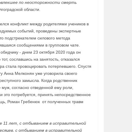
повлекшее по неосторожности смерть
лгоградской области.
орелся конфликт между родителями учеников в
ледуемых событий, проведены экспертные
что подстрекателем силового метода
ившаяся сообщениями в групповом чате.
бидчику - днем 23 октября 2020 года он
тот, сославшись на занятость, отказался
ра стала провоцировать потерпевшего. Спустя
нту Анна Мелконян уже уговорила своего
еступного замысла. Когда родственник
муж, согласно отведенной ему роли,
и это потребуется, принять непосредственное
ощь, Роман Гребенюк от полученных травм
де 11 лет, с отбыванием в исправительной
месяцев, с отбыванием в исправительной