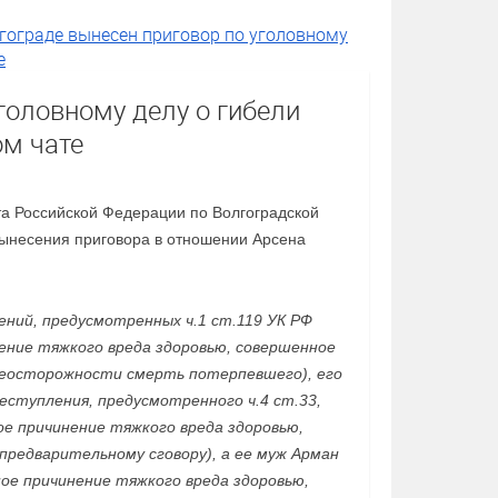
гограде вынесен приговор по уголовному
е
головному делу о гибели
ом чате
а Российской Федерации по Волгоградской
вынесения приговора в отношении Арсена
ений, предусмотренных ч.1 ст.119 УК РФ
нение тяжкого вреда здоровью, совершенное
 неосторожности смерть потерпевшего), его
еступления, предусмотренного ч.4 ст.33,
ое причинение тяжкого вреда здоровью,
 предварительному сговору), а ее муж Арман
ое причинение тяжкого вреда здоровью,