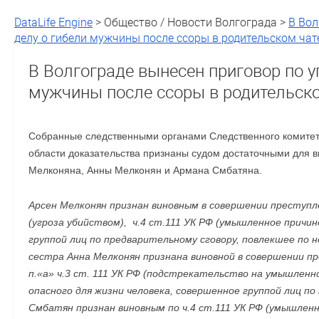
DataLife Engine
> Общество / Новости Волгограда >
В Вол
делу о гибели мужчины после ссоры в родительском чат
В Волгограде вынесен приговор по у
мужчины после ссоры в родительск
Собранные следственными органами Следственного комитет
области доказательства признаны судом достаточными для 
Мелконяна, Анны Мелконян и Армана Смбатяна.
Арсен Мелконян признан виновным в совершении преступл
(угроза убийством), ч.4 ст.111 УК РФ (умышленное причи
группой лиц по предварительному сговору, повлекшее по
сестра Анна Мелконян признана виновной в совершении пр
п.«а» ч.3 ст. 111 УК РФ (подстрекательство на умышленн
опасного для жизни человека, совершенное группой лиц по
Смбатян признан виновным по ч.4 ст.111 УК РФ (умышленн