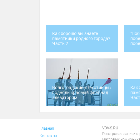
Как хорошо вы знаете
"Поб
памятники родного города?
побе
Часть 2.
побе
Волгоградские «Пехотинцы»
Как 
подняли красный флаг над
памя
элеватором
Част
VDV-S.RU
Главная
Реестровая запись о
Контакты
массовых коммуника