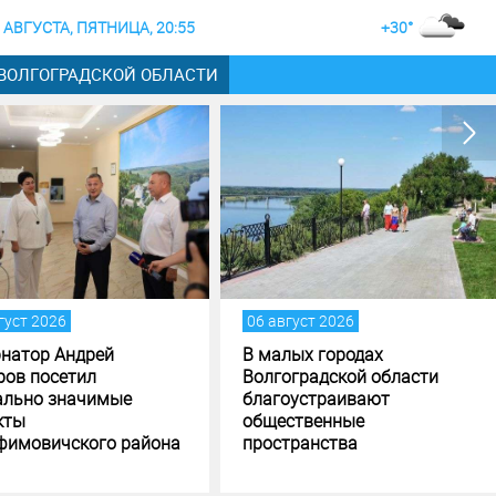
 АВГУСТА, ПЯТНИЦА, 20:55
+30°
 ВОЛГОГРАДСКОЙ ОБЛАСТИ
06 август 2026
05 август 2026
В малых городах
Андрей Бочаров пос
Волгоградской области
задачи по исполнени
благоустраивают
формированию бюд
общественные
Волгоградской обла
пространства