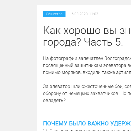
Общество
6.03.2020, 11:03
Как хорошо вы зн
города? Часть 5.
На фотографии запечатлен Волгоградс
посвященный защитникам элеватора во
помимо моряков, входили также артилл
За элеватор шли ожесточенные бои, с
оборону от немецких захватчиков. Но
овладеть?
ПОЧЕМУ БЫЛО ВАЖНО УДЕРЖ
С крыши здания элеватора открывалс