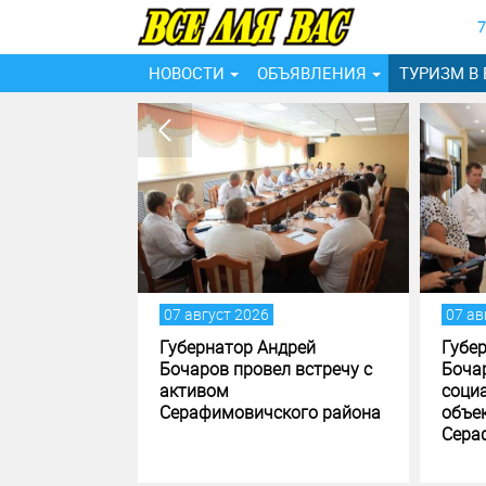
7
НОВОСТИ
ОБЪЯВЛЕНИЯ
ТУРИЗМ В
густ 2026
07 август 2026
натор Андрей
Губернатор Андрей
ов провел встречу с
Бочаров посетил
вом
социально значимые
фимовичского района
объекты
Серафимовичского района