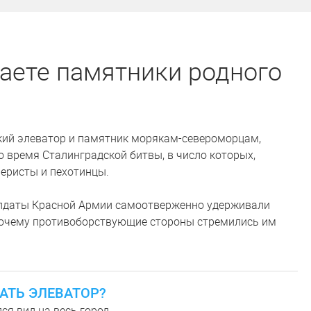
аете памятники родного
кий элеватор и памятник морякам-североморцам,
 время Сталинградской битвы, в число которых,
еристы и пехотинцы.
олдаты Красной Армии самоотверженно удерживали
 почему противоборствующие стороны стремились им
АТЬ ЭЛЕВАТОР?
я вид на весь город