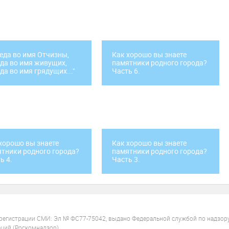
еда во имя Отчизны,
Как хорошо вы знаете
да во имя живущих,
памятники родного города?
да во имя грядущих..."
Часть 6.
хорошо вы знаете
Как хорошо вы знаете
тники родного города?
памятники родного города?
ь 4.
Часть 3.
 регистрации СМИ: Эл № ФС77-75042, выдано Федеральной службой по надзор
ций (Роскомнадзор).