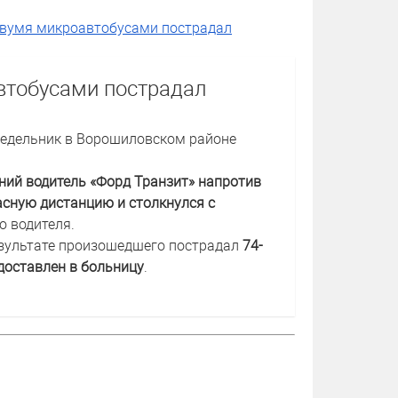
 двумя микроавтобусами пострадал
втобусами пострадал
недельник в Ворошиловском районе
ний водитель «Форд Транзит» напротив
асную дистанцию и столкнулся с
о водителя.
результате произошедшего пострадал
74-
доставлен в больницу
.