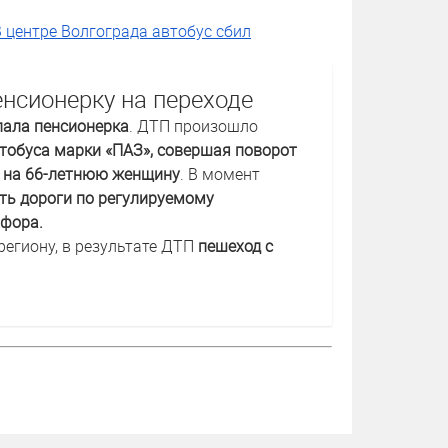
В центре Волгограда автобус сбил
енсионерку на переходе
пала пенсионерка
. ДТП произошло
втобуса марки «ПАЗ», совершая поворот
ал на 66-летнюю женщину
. В момент
ть дороги по регулируемому
офора.
региону, в результате ДТП
пешеход с