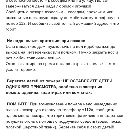
в безопасное место – к соседям или на улицу. Нельзя
задерживаться даже ради любимой игрушки!
Сообщить о пожаре взрослым – соседям, прохожим или
позвонить в пожарную охрану по мобильному телефону на
номер 112. И сообщить свой точный домашний адрес и что
горит.
Никогда нельзя прятаться при пожаре
.
Если в квартире дым, нужно лечь на пол и добираться до
выхода на четвереньках или ползком. Нужно закрыть нос и
рот любой тряпичной вещью.
Окно в квартире во время пожара открывать нельзя – это
усилит горение.
Берегите детей от пожара: НЕ ОСТАВЛЯЙТЕ ДЕТЕЙ
ОДНИХ БЕЗ ПРИСМОТРА, особенно в запертых
домовладениях, квартирах или комнатах.
ПОМНИТЕ!
При возникновении пожара надо немедленно
вызвать пожарную охрану по телефону
«112»,
сообщить
адрес места пожара, что горит, свою фамилию и постараться
потушить огонь с помощью подручных средств (воды, песка,
плотной шерстяной ткани). Берегите себя и своих детей!