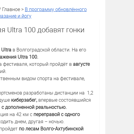
/ Главное >
В программу обновлённого
лазание и йогу
 Ultra 100 добавят гонки
 Ultra
в Волгоградской области. На его
ажения Ultra 100.
а фестиваля, который пройдёт в
августе
ний.
нственным видом спорта на фестивале,
портсменов разработаны дистанции на 1,2
 душе
киберзабег,
впервые состоявшийся
 с дополненной реальностью.
ция на 42 км с
переправой с одного
ходить днем, другая – ночью.
 пройдет
по лесам Волго-Ахтубинской