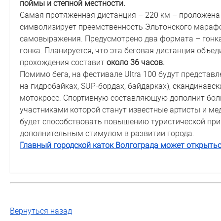
поймы и степной местности.
Самая протяженная дистанция – 220 км – проложен
символизирует преемственность Эльтонского марафо
самовыражения. Предусмотрено два формата – гонк
гонка. Планируется, что эта беговая дистанция объед
прохождения составит
около 36 часов.
Помимо бега, на фестивале Ultra 100 будут представ
на гидробайках, SUP-бордах, байдарках), скандинавска
мотокросс. Спортивную составляющую дополнит бол
участниками которой станут известные артисты и ме
будет способствовать повышению туристической при
дополнительным стимулом в развитии города.
Главный городской каток Волгограда может открытьс
Вернуться назад