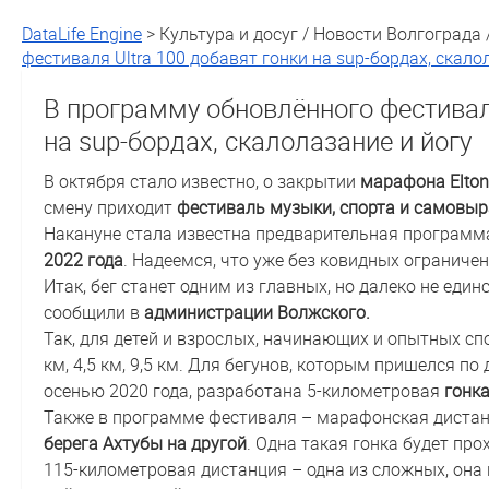
DataLife Engine
> Культура и досуг / Новости Волгограда 
фестиваля Ultra 100 добавят гонки на sup-бордах, скало
В программу обновлённого фестиваля
на sup-бордах, скалолазание и йогу
В октября стало известно, о закрытии
марафона Elton
смену приходит
фестиваль музыки, спорта и самовыр
Накануне стала известна предварительная программ
2022 года
. Надеемся, что уже без ковидных ограниче
Итак, бег станет одним из главных, но далеко не еди
сообщили в
администрации Волжского.
Так, для детей и взрослых, начинающих и опытных с
км, 4,5 км, 9,5 км. Для бегунов, которым пришелся по
осенью 2020 года, разработана 5-километровая
гонка
Также в программе фестиваля – марафонская дистан
берега Ахтубы на другой
. Одна такая гонка будет про
115-километровая дистанция – одна из сложных, она