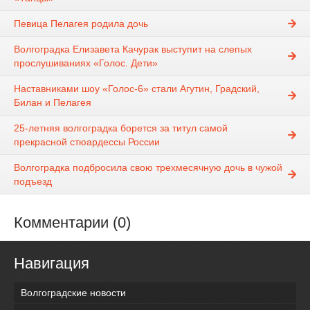
Певица Пелагея родила дочь
Волгоградка Елизавета Качурак выступит на слепых
прослушиваниях «Голос. Дети»
Наставниками шоу «Голос-6» стали Агутин, Градский,
Билан и Пелагея‍
25-летняя волгоградка борется за титул самой
прекрасной стюардессы России
Волгоградка подбросила свою трехмесячную дочь в чужой
подъезд
Комментарии (0)
Навигация
Волгоградские новости