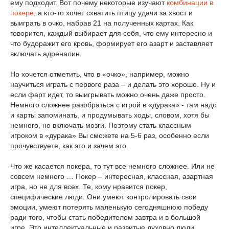
ему подходит. Вот почему некоторые изучают
комбинации в
покере
, а кто-то хочет схватить птицу удачи за хвост и
выиграть в очко, набрав 21 на полученных картах. Как
говорится, каждый выбирает для себя, что ему интересно и
что будоражит его кровь, формирует его азарт и заставляет
включать адреналин.
Но хочется отметить, что в «очко», например, можно
научиться играть с первого раза – и делать это хорошо. Ну и
если фарт идет, то выигрывать можно очень даже просто.
Немного сложнее разобраться с игрой в «дурака» - там надо
и карты запоминать, и продумывать ходы, словом, хотя бы
немного, но включать мозги. Поэтому стать классным
игроком в «дурака» Вы сможете на 5-6 раз, особенно если
прочувствуете, как это и зачем это.
Что же касается покера, то тут все немного сложнее. Или не
совсем немного … Покер – интересная, классная, азартная
игра, но не для всех. Те, кому нравится покер,
специфические люди. Они умеют контролировать свои
эмоции, умеют потерять маленькую сегодняшнюю победу
ради того, чтобы стать победителем завтра и в большой
игре. Это интеллектуальные и развитые духовно люди,