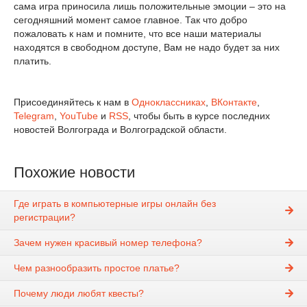
сама игра приносила лишь положительные эмоции – это на
сегодняшний момент самое главное. Так что добро
пожаловать к нам и помните, что все наши материалы
находятся в свободном доступе, Вам не надо будет за них
платить.
Присоединяйтесь к нам в
Одноклассниках
,
ВКонтакте
,
Telegram
,
YouTube
и
RSS
, чтобы быть в курсе последних
новостей Волгограда и Волгоградской области.
Похожие новости
Где играть в компьютерные игры онлайн без
регистрации?
Зачем нужен красивый номер телефона?
Чем разнообразить простое платье?
Почему люди любят квесты?