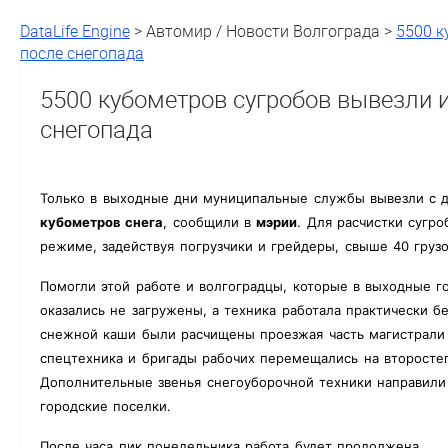
DataLife Engine
> Автомир / Новости Волгограда >
5500 к
после снегопада
5500 кубометров сугробов вывезли 
снегопада
Только в выходные дни муниципальные службы вывезли с 
кубометров снега
, сообщили в
мэрии
. Для расчистки сугро
режиме, задействуя погрузчики и грейдеры, свыше 40 грузо
Помогли этой работе и волгоградцы, которые в выходные г
оказались не загружены, а техника работала практически б
снежной каши были расчищены проезжая часть магистрали 
спецтехника и бригады рабочих перемещались на второсте
Дополнительные звенья снегоуборочной техники направили 
городские поселки.
После часа пик понедельника работа будет продолжена.