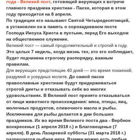
года - Великий пост
, готовящий верующих к встрече
главного праздника христиан - Пасхе, которая в этом
году приходится на 8 апреля.
По традиции его называют Святой Четыредесятницей,
а установлен он в память о сорокадневном посте
Господа Иисуса Христа в пустыне, перед Его выходом
на общественное служение.
Великий пост — самый продолжительный и строгий в году.
Это целых 7 недель, когда жизнь тех, кто его соблюдает,
будет подчинена строгому распорядку, важным
правилам.
Для верующих предстоящие 40 дней — это время покаяний,
раздумий и усердных молитв.
До самой пасхи
православные христиане будут придерживаться
строгой диеты и отказывать себе во многих
удовольствиях. В Великий пост принято отказываться
от пищи животного происхождения: мяса, птицы, яиц,
молочных продуктов, сливочного масла и рыбы.
Исключение для рыбы делается в дни больших
праздников. Их во время Великого поста два - Вербное
воскресенье (1 апреля 2018 г.) и Благовещенье (7
апреля). В день Лазаревой субботы (31 марта 2018 г.)
разрешается рыбная икра. Взамен можно есть любые