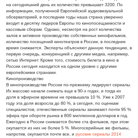
на сегодняшний день их количество превышает 3200. По
информации, полученной Европейской аудиовизуальной
обсерваторией, в последние годы наша страна уверенно
входит в десятку лидеров Европы по кинопосещаемости и
кассовым сборам. Однако, несмотря на рост количества
залов и активное производство собственных кинофильмов,
количество посещений кинотеатров в России, в последнее
время снижается. Эксперты объясняют данную тенденцию, в
первую очередь, конкуренцией с другими медиа, например,
сетью Интернет. Кроме того, стоимость билета в кино в
России сегодня находится на одном уровне с другими
европейскими странами.
Кинопроизводство
В кинопроизводстве России по-прежнему лидируют сериалы.
Их массово начали снимать еще в 90-х годах, и тогда их
доля в эфирном времени не превышала 10 %. Уже к 2007
году эта доля возросла до 80 %, а сегодня, по оценкам
специалистов, отечественные сериалы занимают почти 95 %
эфира при обороте рынка в 800 миллионов долларов в год.
Ежегодно в России снимается более ста фильмов, при этом
окупается из них не более 5 %. Многосерийные же фильмы,
напротив, окупаются почти все, и
русские сериалы 2014