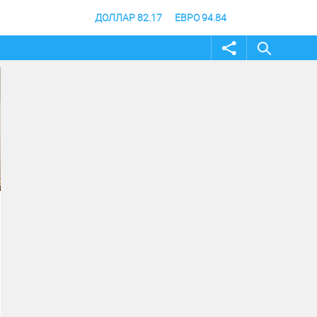
ДОЛЛАР 82.17
ЕВРО 94.84
04 август 2026
04 август 2026
Андрей Бочаров провел
Строительство музе
совещание по ходу
специальной военно
создания памятника и
операции в Волгогра
музея СВО
финишной прямой