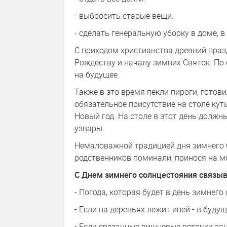
- выбросить старые вещи.
- сделать генеральную уборку в доме, в
С приходом христианства древний праз
Рождеству и началу зимних Святок. По
на будущее.
Также в это время пекли пироги, гото
обязательное присутствие на столе кут
Новый год. На столе в этот день должны
узвары.
Немаловажной традицией дня зимнего 
родственников поминали, принося на м
С Днем зимнего солнцестояния связы
- Погода, которая будет в день зимнего
- Если на деревьях лежит иней - в буду
- Если срезанные вишневые веточки зац