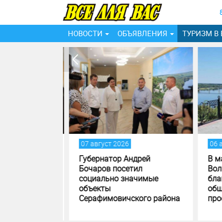
НОВОСТИ
ОБЪЯВЛЕНИЯ
ТУРИЗМ В
07 август 2026
06 ав
дрей
Губернатор Андрей
В ма
л встречу с
Бочаров посетил
Волг
социально значимые
благ
кого района
объекты
обще
Серафимовичского района
прос