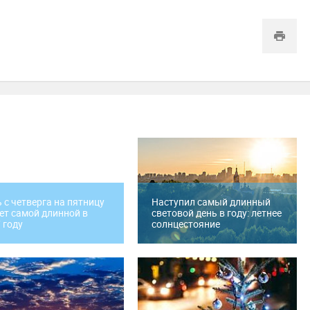
 с четверга на пятницу
Наступил самый длинный
ет самой длинной в
световой день в году: летнее
 году
солнцестояние