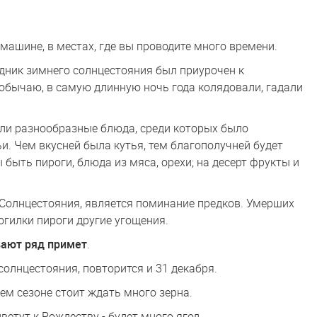
 машине, в местах, где вы проводите много времени.
дник зимнего солнцестояния был приурочен к
 обычаю, в самую длинную ночь года колядовали, гадали
вили разнообразные блюда, среди которых было
ьи. Чем вкусней была кутья, тем благополучней будет
 быть пироги, блюда из мяса, орехи; на десерт фрукты и
Солнцестояния, является поминание предков. Умерших
огилки пироги другие угощения.
вают ряд примет
.
 солнцестояния, повторится и 31 декабря.
щем сезоне стоит ждать много зерна.
ветут к Рождеству - будет много ягод.