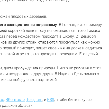
рожай плодовых деревьев.
его солнцестояния по-разному
. В Голландии, к примеру,
амый короткий день в году вспоминают святого Томаса.
раз перед Рождеством приходят в школу. 21 декабря
иков из других стран, стараются проснуться как можно
о первый приходит, пишет свое имя на доске и садиться
 в этой игре тот, кто приходит последним. Его целый
м, днем пробуждения природы. Никто не работал в этот
и и поздравляли друг друга. В Индии в День зимнего
тмечая победу света над тьмой.
ах
,
ВКонтакте
,
Telegram
,
и
RSS
, чтобы быть в курсе
градской области.