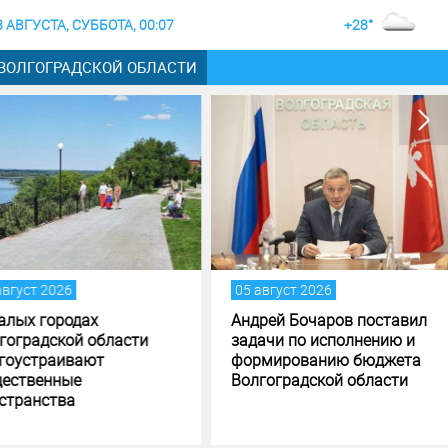
8 АВГУСТА, СУББОТА, 00:07
+28°
 ВОЛГОГРАДСКОЙ ОБЛАСТИ
густ 2026
05 август 2026
лых городах
Андрей Бочаров поставил
оградской области
задачи по исполнению и
оустраивают
формированию бюджета
ственные
Волгоградской области
транства